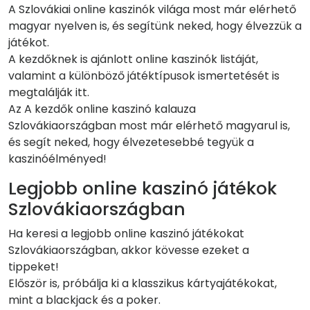
A Szlovákiai online kaszinók világa most már elérhető
magyar nyelven is, és segítünk neked, hogy élvezzük a
játékot.
A kezdőknek is ajánlott online kaszinók listáját,
valamint a különböző játéktípusok ismertetését is
megtalálják itt.
Az A kezdők online kaszinó kalauza
Szlovákiaországban most már elérhető magyarul is,
és segít neked, hogy élvezetesebbé tegyük a
kaszinóélményed!
Legjobb online kaszinó játékok
Szlovákiaországban
Ha keresi a legjobb online kaszinó játékokat
Szlovákiaországban, akkor kövesse ezeket a
tippeket!
Először is, próbálja ki a klasszikus kártyajátékokat,
mint a blackjack és a poker.