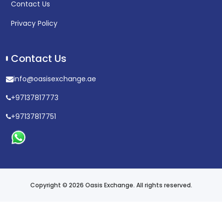
Contact Us
Privacy Policy
Contact Us
info@oasisexchange.ae
+97137817773
+97137817751
Copyright © 2026 Oasis Exchange. All rights reserved.