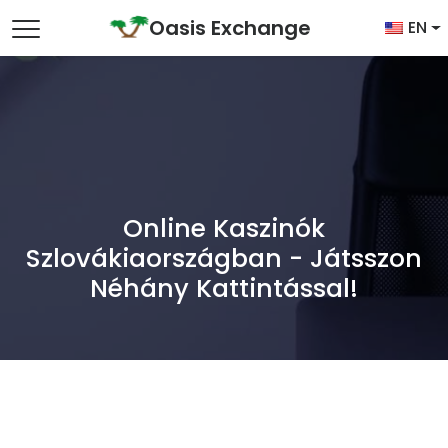
Skip to content
Oasis Exchange
EN
Main Navigation
Online Kaszinók
Szlovákiaországban - Játsszon
Néhány Kattintással!