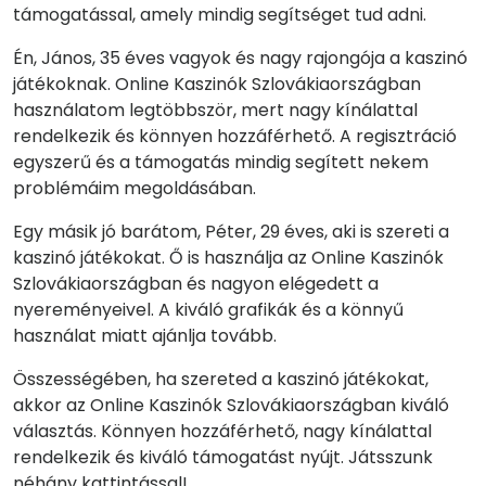
támogatással, amely mindig segítséget tud adni.
Én, János, 35 éves vagyok és nagy rajongója a kaszinó
játékoknak. Online Kaszinók Szlovákiaországban
használatom legtöbbször, mert nagy kínálattal
rendelkezik és könnyen hozzáférhető. A regisztráció
egyszerű és a támogatás mindig segített nekem
problémáim megoldásában.
Egy másik jó barátom, Péter, 29 éves, aki is szereti a
kaszinó játékokat. Ő is használja az Online Kaszinók
Szlovákiaországban és nagyon elégedett a
nyereményeivel. A kiváló grafikák és a könnyű
használat miatt ajánlja tovább.
Összességében, ha szereted a kaszinó játékokat,
akkor az Online Kaszinók Szlovákiaországban kiváló
választás. Könnyen hozzáférhető, nagy kínálattal
rendelkezik és kiváló támogatást nyújt. Játsszunk
néhány kattintással!