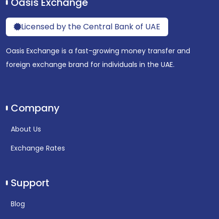
Oasis Exchange
Licensed by the Central Bank of UAE
Oasis Exchange is a fast-growing money transfer and
foreign exchange brand for individuals in the UAE.
Company
About Us
Exchange Rates
Support
Blog