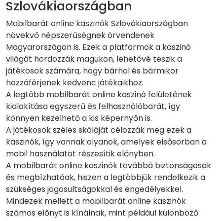
Szlovákiaországban
Mobilbarát online kaszinók Szlovákiaországban
növekvő népszerűségnek örvendenek
Magyarországon is. Ezek a platformok a kaszinó
világát hordozzák magukon, lehetővé teszik a
játékosok számára, hogy bárhol és bármikor
hozzáférjenek kedvenc játékaikhoz.
A legtöbb mobilbarát online kaszinó felületének
kialakítása egyszerű és felhasználóbarát, így
könnyen kezelhető a kis képernyőn is.
A játékosok széles skáláját célozzák meg ezek a
kaszinók, így vannak olyanok, amelyek elsősorban a
mobil használatot részesítik előnyben.
A mobilbarát online kaszinók továbbá biztonságosak
és megbízhatóak, hiszen a legtöbbjük rendelkezik a
szükséges jogosultságokkal és engedélyekkel.
Mindezek mellett a mobilbarát online kaszinók
számos előnyt is kínálnak, mint például különböző