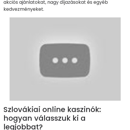
akciós ajánlatokat, nagy díjazásokat és egyéb
kedvezményeket.
Szlovákiai online kaszinók:
hogyan válasszuk ki a
legjobbat?