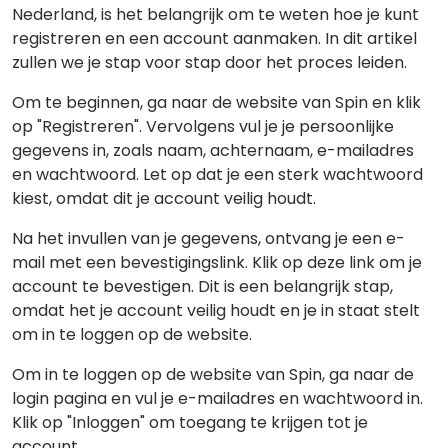
Nederland, is het belangrijk om te weten hoe je kunt
registreren en een account aanmaken. In dit artikel
zullen we je stap voor stap door het proces leiden.
Om te beginnen, ga naar de website van Spin en klik
op "Registreren". Vervolgens vul je je persoonlijke
gegevens in, zoals naam, achternaam, e-mailadres
en wachtwoord. Let op dat je een sterk wachtwoord
kiest, omdat dit je account veilig houdt.
Na het invullen van je gegevens, ontvang je een e-
mail met een bevestigingslink. Klik op deze link om je
account te bevestigen. Dit is een belangrijk stap,
omdat het je account veilig houdt en je in staat stelt
om in te loggen op de website.
Om in te loggen op de website van Spin, ga naar de
login pagina en vul je e-mailadres en wachtwoord in.
Klik op "Inloggen" om toegang te krijgen tot je
account.