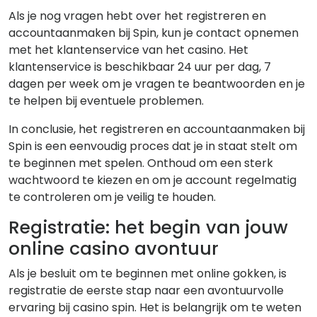
Als je nog vragen hebt over het registreren en
accountaanmaken bij Spin, kun je contact opnemen
met het klantenservice van het casino. Het
klantenservice is beschikbaar 24 uur per dag, 7
dagen per week om je vragen te beantwoorden en je
te helpen bij eventuele problemen.
In conclusie, het registreren en accountaanmaken bij
Spin is een eenvoudig proces dat je in staat stelt om
te beginnen met spelen. Onthoud om een sterk
wachtwoord te kiezen en om je account regelmatig
te controleren om je veilig te houden.
Registratie: het begin van jouw
online casino avontuur
Als je besluit om te beginnen met online gokken, is
registratie de eerste stap naar een avontuurvolle
ervaring bij casino spin. Het is belangrijk om te weten