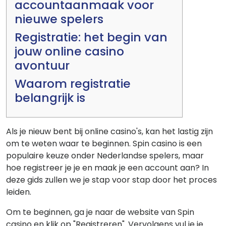
accountaanmaak voor
nieuwe spelers
Registratie: het begin van
jouw online casino
avontuur
Waarom registratie
belangrijk is
Als je nieuw bent bij online casino's, kan het lastig zijn
om te weten waar te beginnen. Spin casino is een
populaire keuze onder Nederlandse spelers, maar
hoe registreer je je en maak je een account aan? In
deze gids zullen we je stap voor stap door het proces
leiden.
Om te beginnen, ga je naar de website van Spin
casino en klik op "Registreren". Vervolgens vul je je