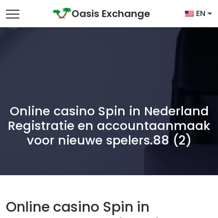
Skip to content
Oasis Exchange
EN
Main Navigation
Online casino Spin in Nederland
Registratie en accountaanmaak
voor nieuwe spelers.88 (2)
Online casino Spin in