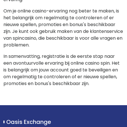
Om je online casino-ervaring nog beter te maken, is
het belangrijk om regelmatig te controleren of er
nieuwe spellen, promoties en bonus's beschikbaar
zijn. Je kunt ook gebruik maken van de klantenservice
van spincasino, die beschikbaar is voor alle vragen en
problemen.
In samenvatting, registratie is de eerste stap naar
een avontuurvolle ervaring bij online casino spin. Het
is belangrijk om jouw account goed te beveiligen en
om regelmatig te controleren of er nieuwe spellen,
promoties en bonus's beschikbaar zijn.
Oasis Exchange