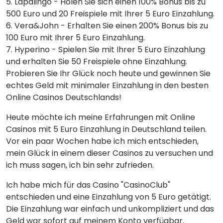
5. Lapalingo - Holen Sie sich einen 100% Bonus bis zu
500 Euro und 20 Freispiele mit Ihrer 5 Euro Einzahlung.
6. Vera&John - Erhalten Sie einen 200% Bonus bis zu
100 Euro mit Ihrer 5 Euro Einzahlung.
7. Hyperino - Spielen Sie mit Ihrer 5 Euro Einzahlung
und erhalten Sie 50 Freispiele ohne Einzahlung.
Probieren Sie Ihr Glück noch heute und gewinnen Sie
echtes Geld mit minimaler Einzahlung in den besten
Online Casinos Deutschlands!
Heute möchte ich meine Erfahrungen mit Online
Casinos mit 5 Euro Einzahlung in Deutschland teilen.
Vor ein paar Wochen habe ich mich entschieden,
mein Glück in einem dieser Casinos zu versuchen und
ich muss sagen, ich bin sehr zufrieden.
Ich habe mich für das Casino "CasinoClub"
entschieden und eine Einzahlung von 5 Euro getätigt.
Die Einzahlung war einfach und unkompliziert und das
Geld war sofort auf meinem Konto verfügbar.