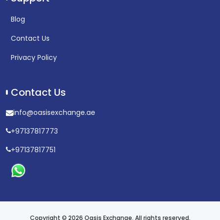
Blog
Contact Us
Privacy Policy
Contact Us
info@oasisexchange.ae
+97137817773
+97137817751
Copyright © 2026 Oasis Exchange. All rights reserved.