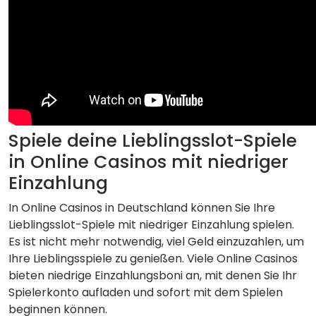
Spiele deine Lieblingsslot-Spiele
in Online Casinos mit niedriger
Einzahlung
In Online Casinos in Deutschland können Sie Ihre
Lieblingsslot-Spiele mit niedriger Einzahlung spielen.
Es ist nicht mehr notwendig, viel Geld einzuzahlen, um
Ihre Lieblingsspiele zu genießen. Viele Online Casinos
bieten niedrige Einzahlungsboni an, mit denen Sie Ihr
Spielerkonto aufladen und sofort mit dem Spielen
beginnen können.