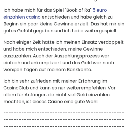
Ich habe mich für das Spiel "Book of Ra"
5 euro
einzahlen casino
entschieden und habe gleich zu
Beginn ein paar kleine Gewinne erzielt. Das hat mir ein
gutes Gefühl gegeben und ich habe weitergespielt.
Nach einiger Zeit hatte ich meinen Einsatz verdoppelt
und habe mich entschieden, meine Gewinne
auszuzahlen. Auch der Auszahlungsprozess war
einfach und unkompliziert und das Geld war nach
wenigen Tagen auf meinem Bankkonto.
Ich bin sehr zufrieden mit meiner Erfahrung im
CasinoClub und kann es nur weiterempfehlen. Vor
allem für Anfänger, die nicht viel Geld einzahlen
möchten, ist dieses Casino eine gute Wahl.
-----------------------------------------------
-----------------------------------------------
-----------------------------------------------