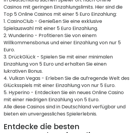
Casinos mit geringen Einzahlungslimits. Hier sind die
Top 5 Online Casinos mit einer 5 Euro Einzahlung:
1. CasinoClub - Genießen Sie eine exklusive
Spielauswahl mit einer 5 Euro Einzahlung.
2. Wunderino - Profitieren Sie von einem
Willkommensbonus und einer Einzahlung von nur 5
Euro.
3. DrückGlück - Spielen Sie mit einer minimalen
Einzahlung von 5 Euro und erhalten Sie einen
lukrativen Bonus.
4. Vulkan Vegas - Erleben Sie die aufregende Welt des
Glücksspiels mit einer Einzahlung von nur 5 Euro.
5. Hyperino - Entdecken Sie ein neues Online Casino
mit einer niedrigen Einzahlung von 5 Euro.
Alle diese Casinos sind in Deutschland verfügbar und
bieten ein unvergessliches Spielerlebnis.
Entdecke die besten