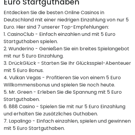
Euro Startguthaben
Entdecken Sie die besten Online Casinos in
Deutschland mit einer niedrigen Einzahlung von nur 5
Euro. Hier sind 7 unserer Top-Empfehlungen:
1. CasinoClub - Einfach einzahlen und mit 5 Euro
Startguthaben spielen.
2. Wunderino - Genießen Sie ein breites Spielangebot
mit nur 5 Euro Einzahlung.
3. DrückGlück - Starten Sie Ihr Glücksspiel-Abenteuer
mit 5 Euro Bonus.
4. Vulkan Vegas - Profitieren Sie von einem 5 Euro
Willkommensbonus und spielen Sie noch heute.
5. Mr. Green - Erleben Sie die Spannung mit 5 Euro
Startguthaben.
6. 888 Casino - Spielen Sie mit nur 5 Euro Einzahlung
und erhalten Sie zusätzliches Guthaben.
7. Lapalingo - Einfach einzahlen, spielen und gewinnen
mit 5 Euro Startguthaben.