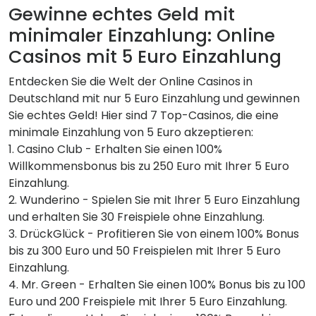
Gewinne echtes Geld mit
minimaler Einzahlung: Online
Casinos mit 5 Euro Einzahlung
Entdecken Sie die Welt der Online Casinos in
Deutschland mit nur 5 Euro Einzahlung und gewinnen
Sie echtes Geld! Hier sind 7 Top-Casinos, die eine
minimale Einzahlung von 5 Euro akzeptieren:
1. Casino Club - Erhalten Sie einen 100%
Willkommensbonus bis zu 250 Euro mit Ihrer 5 Euro
Einzahlung.
2. Wunderino - Spielen Sie mit Ihrer 5 Euro Einzahlung
und erhalten Sie 30 Freispiele ohne Einzahlung.
3. DrückGlück - Profitieren Sie von einem 100% Bonus
bis zu 300 Euro und 50 Freispielen mit Ihrer 5 Euro
Einzahlung.
4. Mr. Green - Erhalten Sie einen 100% Bonus bis zu 100
Euro und 200 Freispiele mit Ihrer 5 Euro Einzahlung.