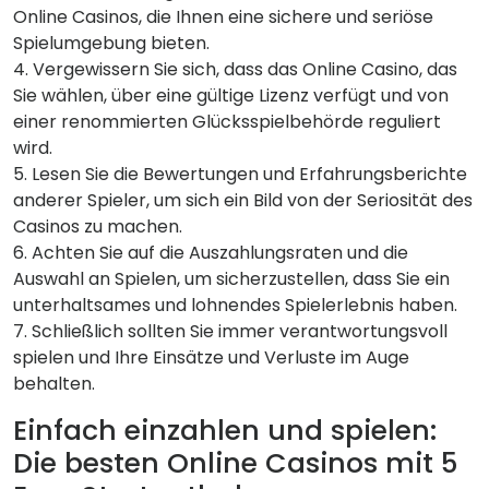
Online Casinos, die Ihnen eine sichere und seriöse
Spielumgebung bieten.
4. Vergewissern Sie sich, dass das Online Casino, das
Sie wählen, über eine gültige Lizenz verfügt und von
einer renommierten Glücksspielbehörde reguliert
wird.
5. Lesen Sie die Bewertungen und Erfahrungsberichte
anderer Spieler, um sich ein Bild von der Seriosität des
Casinos zu machen.
6. Achten Sie auf die Auszahlungsraten und die
Auswahl an Spielen, um sicherzustellen, dass Sie ein
unterhaltsames und lohnendes Spielerlebnis haben.
7. Schließlich sollten Sie immer verantwortungsvoll
spielen und Ihre Einsätze und Verluste im Auge
behalten.
Einfach einzahlen und spielen:
Die besten Online Casinos mit 5