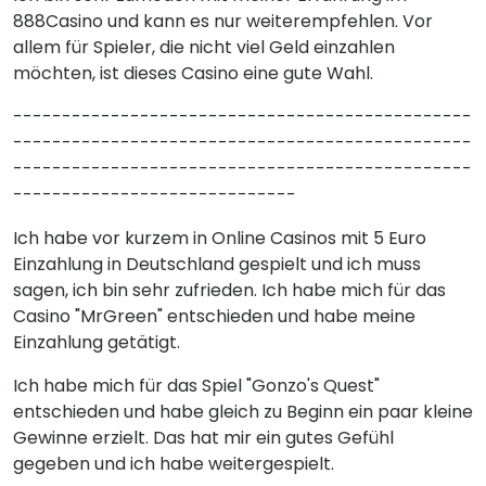
888Casino und kann es nur weiterempfehlen. Vor
allem für Spieler, die nicht viel Geld einzahlen
möchten, ist dieses Casino eine gute Wahl.
-----------------------------------------------
-----------------------------------------------
-----------------------------------------------
-----------------------------
Ich habe vor kurzem in Online Casinos mit 5 Euro
Einzahlung in Deutschland gespielt und ich muss
sagen, ich bin sehr zufrieden. Ich habe mich für das
Casino "MrGreen" entschieden und habe meine
Einzahlung getätigt.
Ich habe mich für das Spiel "Gonzo's Quest"
entschieden und habe gleich zu Beginn ein paar kleine
Gewinne erzielt. Das hat mir ein gutes Gefühl
gegeben und ich habe weitergespielt.