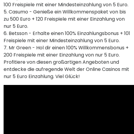
100 Freispiele mit einer Mindesteinzahlung von 5 Euro.
5. Casumo - Genieße ein Willkommenspaket von bis
zu 500 Euro + 120 Freispiele mit einer Einzahlung von
nur 5 Euro.
6. Betsson - Erhalte einen 100% Einzahlungsbonus + 101
Freispiele mit einer Mindesteinzahlung von 5 Euro.
7. Mr Green - Hol dir einen 100% Willkommensbonus +
200 Freispiele mit einer Einzahlung von nur 5 Euro.
Profitiere von diesen großartigen Angeboten und
entdecke die aufregende Welt der Online Casinos mit
nur 5 Euro Einzahlung. Viel Glück!