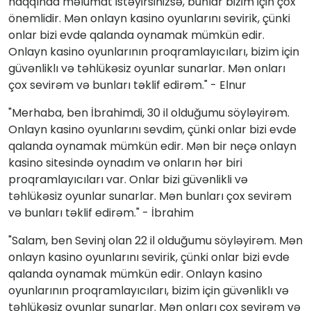
haqqında məlumat istəyirsinizsə, bunlar bizim için çox
önemlidir. Mən onlayn kasino oyunlarını sevirik, çünki
onlar bizi evde qalanda oynamak mümkün edir.
Onlayn kasino oyunlarının proqramlayıcıları, bizim için
güvənliklı və təhlükəsiz oyunlar sunarlar. Mən onları
çox sevirəm və bunları təklif edirəm." - Elnur
"Merhaba, ben İbrahimdi, 30 il olduğumu söyləyirəm.
Onlayn kasino oyunlarını sevdim, çünki onlar bizi evde
qalanda oynamak mümkün edir. Mən bir neçə onlayn
kasino sitesində oynadım və onların hər biri
proqramlayıcıları var. Onlar bizi güvənlikli və
təhlükəsiz oyunlar sunarlar. Mən bunları çox sevirəm
və bunları təklif edirəm." - İbrahim
"Salam, ben Sevinj olan 22 il olduğumu söyləyirəm. Mən
onlayn kasino oyunlarını sevirik, çünki onlar bizi evde
qalanda oynamak mümkün edir. Onlayn kasino
oyunlarının proqramlayıcıları, bizim için güvənliklı və
təhlükəsiz oyunlar sunarlar. Mən onları çox sevirəm və