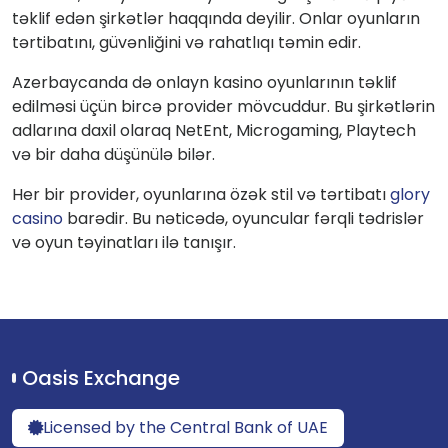
təklif edən şirkətlər haqqında deyilir. Onlar oyunların
tərtibatını, güvənliğini və rahatlıqı təmin edir.
Azerbaycanda də onlayn kasino oyunlarının təklif
edilməsi üçün bircə provider mövcuddur. Bu şirkətlərin
adlarına daxil olaraq NetEnt, Microgaming, Playtech
və bir daha düşünülə bilər.
Her bir provider, oyunlarına özək stil və tərtibatı
glory
casino
barədir. Bu nəticədə, oyuncular fərqli tədrislər
və oyun təyinatları ilə tanışır.
Oasis Exchange
Licensed by the Central Bank of UAE