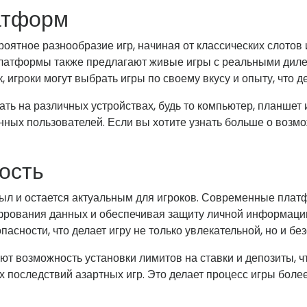
атформ
ятное разнообразие игр, начиная от классических слотов
е платформы также предлагают живые игры с реальными диле
, игроки могут выбрать игры по своему вкусу и опыту, что
рать на различных устройствах, будь то компьютер, планшет
ных пользователей. Если вы хотите узнать больше о возмож
ость
был и остается актуальным для игроков. Современные плат
фрования данных и обеспечивая защиту личной информаци
асности, что делает игру не только увлекательной, но и бе
ют возможность установки лимитов на ставки и депозиты, ч
 последствий азартных игр. Это делает процесс игры боле