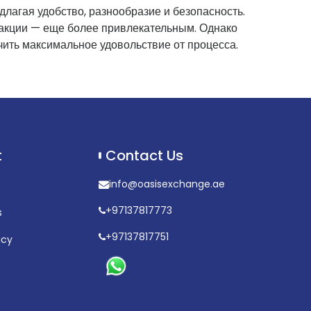
длагая удобство, разнообразие и безопасность.
акции — еще более привлекательным. Однако
чить максимальное удовольствие от процесса.
t
Contact Us
info@oasisexchange.ae
+97137817773
s
+97137817751
icy