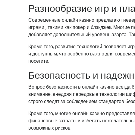
Разнообразие игр и пл
Современные онлайн казино предлагают неверо
играми , такими как покер и блэкджек. Многи
добавляет дополнительный уровень азарта. Так
Кроме того, развитие технологий позволяет иг
и доступным, что особенно важно для современ
посетите.
Безопасность и надежн
Вопрос безопасности в онлайн казино всегда 
внимание, внедряя передовые технологии ши
строго следят за соблюдением стандартов безоп
Кроме того, многие онлайн казино предоставля
финансовые затраты и избегать нежелательных
возможных рисков.