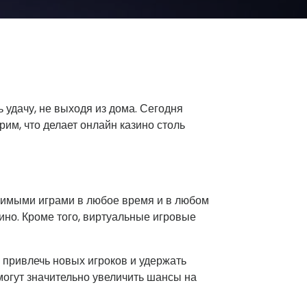
удачу, не выходя из дома. Сегодня
им, что делает онлайн казино столь
бимыми играми в любое время и в любом
азино. Кроме того, виртуальные игровые
 привлечь новых игроков и удержать
огут значительно увеличить шансы на