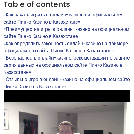
Table of contents
«Как начать играть в онлайн-казино на официальном
сайте Пинко Казино в Казахстане»
«Преимущества игры в онлайн-казино на официальном
сайте Пинко Казино в Казахстане»
«Как определить законность онлайн-казино на примере
официального сайта Пинко Казино в Казахстане»
«Безопасность онлайн-казино: рекомендации по защите
своих данных на официальном сайте Пинко Казино в
Казахстане»
«Отзывы о игре в онлайн-казино на официальном сайте
Пинко Казино в Казахстане»