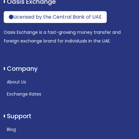
Oasis Exchange
Licensed by the Central Bank of UAE
Oasis Exchange is a fast-growing money transfer and
foreign exchange brand for individuals in the UAE.
Company
About Us
Exchange Rates
Support
Blog