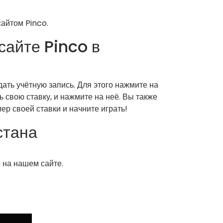
айтом Pinco.
сайте Pinco в
ать учётную запись. Для этого нажмите на
ь свою ставку, и нажмите на неё. Вы также
ер своей ставки и начните играть!
стана
 на нашем сайте.