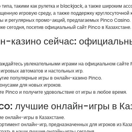
типа, такими как рулетка и blackjack, а также широким ас
щенную игровую среду, а также поддержку круглосуточной 
ы и регулярных промо-акций, предлагаемых Pinco Casino.
е сегодня, посетив официальный сайт Pinco в Казахстане.
йн-казино сейчас: официальны
лаждайтесь увлекательными играми на официальном сайте P
игровых автоматов и настольных игр.
ругие популярные игры в онлайн-казино Pinco.
онусами для новых игроков.
те Pinco и получите удовольствие от игры в любое время.
co: лучшие онлайн-игры в Ка
е онлайн-игры в Казахстане.
ртимент онлайн-игр, предназначенных для игроков из Каза
грать в наши лучшие онлайн-игры сегодня.