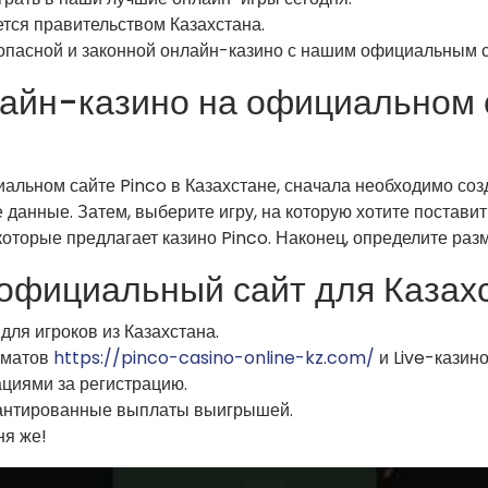
тся правительством Казахстана.
зопасной и законной онлайн-казино с нашим официальным с
нлайн-казино на официальном 
альном сайте Pinco в Казахстане, сначала необходимо созд
 данные. Затем, выберите игру, на которую хотите поставит
оторые предлагает казино Pinco. Наконец, определите разм
 официальный сайт для Казах
ля игроков из Казахстана.
оматов
https://pinco-casino-online-kz.com/
и Live-казино
циями за регистрацию.
рантированные выплаты выигрышей.
ня же!