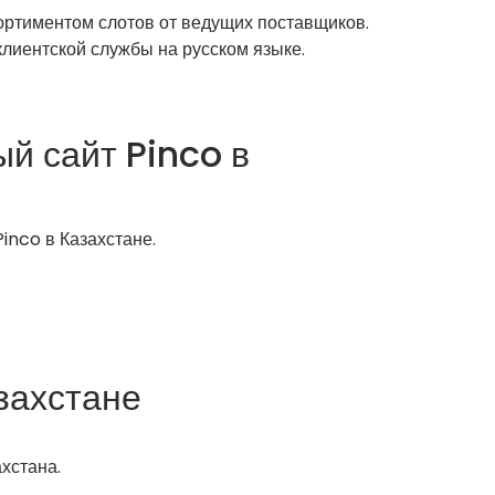
сортиментом слотов от ведущих поставщиков.
клиентской службы на русском языке.
й сайт Pinco в
inco в Казахстане.
захстане
хстана.