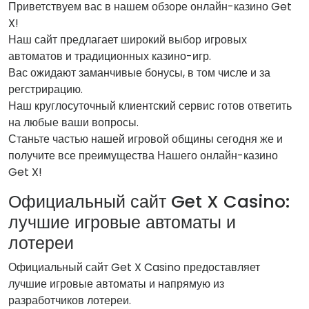
Приветствуем вас в нашем обзоре онлайн-казино Get
X!
Наш сайт предлагает широкий выбор игровых
автоматов и традиционных казино-игр.
Вас ожидают заманчивые бонусы, в том числе и за
регстрирацию.
Наш круглосуточный клиентский сервис готов ответить
на любые ваши вопросы.
Станьте частью нашей игровой общины сегодня же и
получите все преимущества Нашего онлайн-казино
Get X!
Официальный сайт Get X Casino:
лучшие игровые автоматы и
лотереи
Официальный сайт Get X Casino предоставляет
лучшие игровые автоматы и напрямую из
разработчиков лотереи.