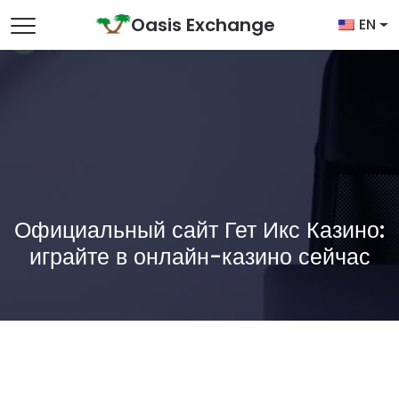
Skip to content
Oasis Exchange
EN
Main Navigation
Официальный сайт Гет Икс Казино:
играйте в онлайн-казино сейчас