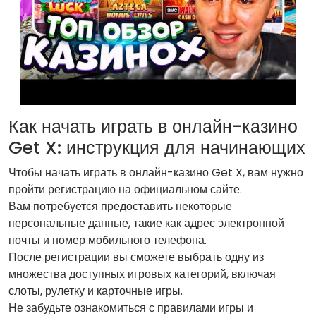
Как начать играть в онлайн-казино
Get X: инструкция для начинающих
Чтобы начать играть в онлайн-казино Get X, вам нужно
пройти регистрацию на официальном сайте.
Вам потребуется предоставить некоторые
персональные данные, такие как адрес электронной
почты и номер мобильного телефона.
После регистрации вы сможете выбрать одну из
множества доступных игровых категорий, включая
слоты, рулетку и карточные игры.
Не забудьте ознакомиться с правилами игры и