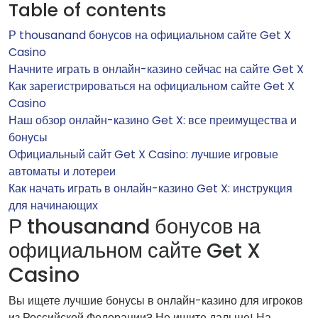
Table of contents
Р thousanand бонусов на официальном сайте Get X
Casino
Начните играть в онлайн-казино сейчас на сайте Get X
Как зарегистрироваться на официальном сайте Get X
Casino
Наш обзор онлайн-казино Get X: все преимущества и
бонусы
Официальный сайт Get X Casino: лучшие игровые
автоматы и лотереи
Как начать играть в онлайн-казино Get X: инструкция
для начинающих
Р thousanand бонусов на
официальном сайте Get X
Casino
Вы ищете лучшие бонусы в онлайн-казино для игроков
из Российской Федерации? Не ищите дальше! На