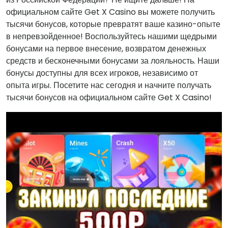
официальном сайте Get X Casino вы можете получить
тысячи бонусов, которые превратят ваше казино-опыте
в непревзойденное! Воспользуйтесь нашими щедрыми
бонусами на первое внесение, возвратом денежных
средств и бесконечными бонусами за лояльность. Наши
бонусы доступны для всех игроков, независимо от
опыта игры. Посетите нас сегодня и начните получать
тысячи бонусов на официальном сайте Get X Casino!