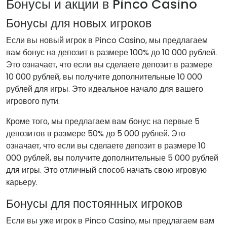
Бонусы и акции в Pinco Casino
Бонусы для новых игроков
Если вы новый игрок в Pinco Casino, мы предлагаем
вам бонус на депозит в размере 100% до 10 000 рублей.
Это означает, что если вы сделаете депозит в размере
10 000 рублей, вы получите дополнительные 10 000
рублей для игры. Это идеальное начало для вашего
игрового пути.
Кроме того, мы предлагаем вам бонус на первые 5
депозитов в размере 50% до 5 000 рублей. Это
означает, что если вы сделаете депозит в размере 10
000 рублей, вы получите дополнительные 5 000 рублей
для игры. Это отличный способ начать свою игровую
карьеру.
Бонусы для постоянных игроков
Если вы уже игрок в Pinco Casino, мы предлагаем вам