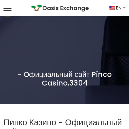
Skip to content
Oasis Exchange
EN
Main Navigation
- Официальный сайт Pinco
Casino.3304
Пинко Казино - Официальный