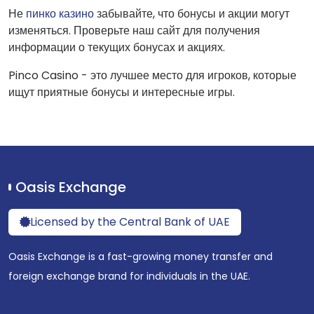
Не
пинко казино
забывайте, что бонусы и акции могут
изменяться. Проверьте наш сайт для получения
информации о текущих бонусах и акциях.
Pinco Casino - это лучшее место для игроков, которые
ищут приятные бонусы и интересные игры.
Oasis Exchange
Licensed by the Central Bank of UAE
Oasis Exchange is a fast-growing money transfer and
foreign exchange brand for individuals in the UAE.