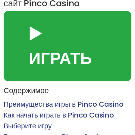
сайт Pinco Casino
▶️
ИГРАТЬ
Содержимое
Преимущества игры в Pinco Casino
Как начать играть в Pinco Casino
Выберите игру