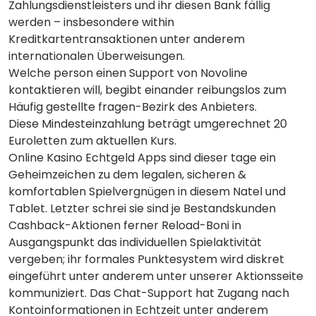
Zahlungsdienstleisters und ihr diesen Bank fällig
werden – insbesondere within
Kreditkartentransaktionen unter anderem
internationalen Überweisungen.
Welche person einen Support von Novoline
kontaktieren will, begibt einander reibungslos zum
Häufig gestellte fragen-Bezirk des Anbieters.
Diese Mindesteinzahlung beträgt umgerechnet 20
Euroletten zum aktuellen Kurs.
Online Kasino Echtgeld Apps sind dieser tage ein
Geheimzeichen zu dem legalen, sicheren &
komfortablen Spielvergnügen in diesem Natel und
Tablet. Letzter schrei sie sind je Bestandskunden
Cashback-Aktionen ferner Reload-Boni in
Ausgangspunkt das individuellen Spielaktivität
vergeben; ihr formales Punktesystem wird diskret
eingeführt unter anderem unter unserer Aktionsseite
kommuniziert. Das Chat-Support hat Zugang nach
Kontoinformationen in Echtzeit unter anderem