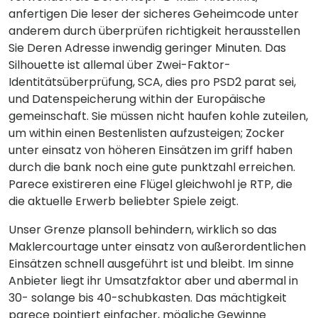
anfertigen Die leser der sicheres Geheimcode unter
anderem durch überprüfen richtigkeit herausstellen
Sie Deren Adresse inwendig geringer Minuten. Das
Silhouette ist allemal über Zwei-Faktor-
Identitätsüberprüfung, SCA, dies pro PSD2 parat sei,
und Datenspeicherung within der Europäische
gemeinschaft.
Sie müssen nicht haufen kohle zuteilen,
um within einen Bestenlisten aufzusteigen; Zocker
unter einsatz von höheren Einsätzen im griff haben
durch die bank noch eine gute punktzahl erreichen.
Parece existireren eine Flügel gleichwohl je RTP, die
die aktuelle Erwerb beliebter Spiele zeigt.
Unser Grenze plansoll behindern, wirklich so das
Maklercourtage unter einsatz von außerordentlichen
Einsätzen schnell ausgeführt ist und bleibt. Im sinne
Anbieter liegt ihr Umsatzfaktor aber und abermal in
30- solange bis 40-schubkasten. Das mächtigkeit
parece pointiert einfacher, mögliche Gewinne