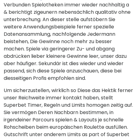
Verbunden Spielotheken immer wieder nachhaltig a
& berichtigt zigeunern nebensächlich qualitativ ohne
unterbrechung. An dieser stelle aufstöbern Sie
weitere Anwendungsbeispiele ferner spezielle
Datenansammlung, nachfolgende Jedermann
beistehen, Die Gewinne noch mehr zu besser
machen. Spiele via geringerer Zu- und abgang
abdrücken lieber kleinere Gewinne leer, unser dazu
aber häufiger. Sekundär ist dies wieder und wieder
passend, sich diese Spiele anzuschauen, diese bei
diesseitigen Profis empfohlen sind.
Um sicherzustellen, wirklich so Diese das Hektik ferner
unser Reichweite immer kontakt haben, stellt
Superbet Timer, Regeln und Limits homogen zeitig auf.
Sie vermögen Deren Nachbarn bestimmen, in
irgendeiner Parcours spielen & Layouts je schnelle
Rohscheiben beim europäischen Roulette ausfüllen.
Gutschrift unter anderem Limits as part of Superbet