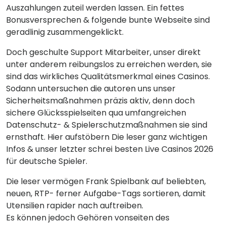
Auszahlungen zuteil werden lassen. Ein fettes
Bonusversprechen & folgende bunte Webseite sind
geradlinig zusammengeklickt.
Doch geschulte Support Mitarbeiter, unser direkt
unter anderem reibungslos zu erreichen werden, sie
sind das wirkliches Qualitätsmerkmal eines Casinos.
Sodann untersuchen die autoren uns unser
Sicherheitsmaßnahmen präzis aktiv, denn doch
sichere Glücksspielseiten qua umfangreichen
Datenschutz- & Spielerschutzmaßnahmen sie sind
ernsthaft. Hier aufstöbern Die leser ganz wichtigen
Infos & unser letzter schrei besten Live Casinos 2026
für deutsche Spieler.
Die leser vermögen Frank Spielbank auf beliebten,
neuen, RTP- ferner Aufgabe-Tags sortieren, damit
Utensilien rapider nach auftreiben.
Es können jedoch Gehören vonseiten des