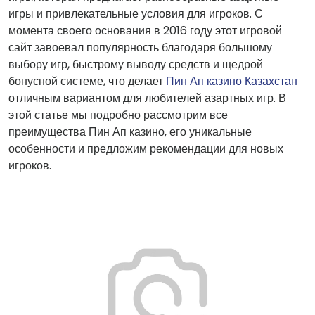
игры и привлекательные условия для игроков. С
момента своего основания в 2016 году этот игровой
сайт завоевал популярность благодаря большому
выбору игр, быстрому выводу средств и щедрой
бонусной системе, что делает
Пин Ап казино Казахстан
отличным вариантом для любителей азартных игр. В
этой статье мы подробно рассмотрим все
преимущества Пин Ап казино, его уникальные
особенности и предложим рекомендации для новых
игроков.