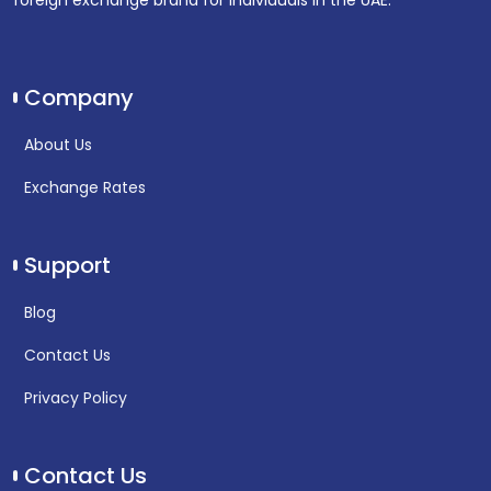
foreign exchange brand for individuals in the UAE.
Company
About Us
Exchange Rates
Support
Blog
Contact Us
Privacy Policy
Contact Us