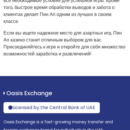
все необходимые условия для успешной игры. Кроме
того, быстрое время обработки выводов и забота о
клиентах делает Пин Ап одним из лучших в своем
классе.
Если вы ищете надежное место для азартных игр, Пин
Ап казино станет отличным выбором для вас.
Присоединяйтесь к игре и откройте для себя множество
возможностей заработка и развлечений!
Oasis Exchange
Licensed by the Central Bank of UAE
Oasis Exchange is a fast-growing money transfer and