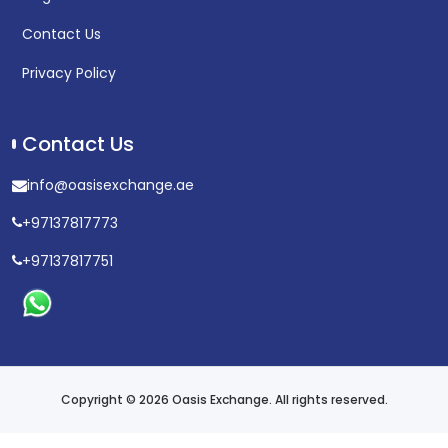
Contact Us
Privacy Policy
Contact Us
info@oasisexchange.ae
+97137817773
+97137817751
Copyright © 2026 Oasis Exchange. All rights reserved.