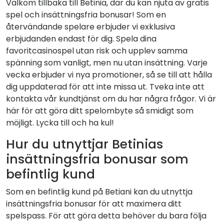
Välkom tillbaka till Betinia, där du kan njuta av gratis
spel och insättningsfria bonusar! Som en
återvändande spelare erbjuder vi exklusiva
erbjudanden endast för dig. Spela dina
favoritcasinospel utan risk och upplev samma
spänning som vanligt, men nu utan insättning. Varje
vecka erbjuder vi nya promotioner, så se till att hålla
dig uppdaterad för att inte missa ut. Tveka inte att
kontakta vår kundtjänst om du har några frågor. Vi är
här för att göra ditt spelombyte så smidigt som
möjligt. Lycka till och ha kul!
Hur du utnyttjar Betinias
insättningsfria bonusar som
befintlig kund
Som en befintlig kund på Betiani kan du utnyttja
insättningsfria bonusar för att maximera ditt
spelspass. För att göra detta behöver du bara följa