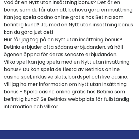
Vad är en Nytt utan insättning bonus? Det är en
bonus som du får utan att behöva göra en insättning.
Kan jag spela casino online gratis hos Betinia som
befintlig kund? Ja, med en Nytt utan insättning bonus
kan du göra just det!
Hur får jag tag på en Nytt utan insättning bonus?
Betinia erbjuder ofta sådana erbjudanden, så håll
ögonen öppna för deras senaste erbjudanden.
Vilka spel kan jag spela med en Nytt utan insättning
bonus? Du kan spela de flesta av Betinias online
casino spel, inklusive slots, bordspel och live casino.
Vill jag ha mer information om Nytt utan insättning
bonus - Spela casino online gratis hos Betinia som
befintlig kund? Se Betinias webbplats för fullständig
information och villkor.