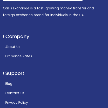
Oasis Exchange is a fast-growing money transfer and
foreign exchange brand for individuals in the UAE.
Company
About Us
Exchange Rates
Support
Blog
Contact Us
Privacy Policy