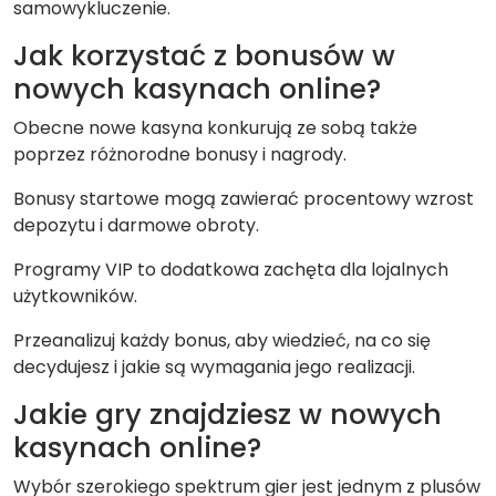
samowykluczenie.
Jak korzystać z bonusów w
nowych kasynach online?
Obecne nowe kasyna konkurują ze sobą także
poprzez różnorodne bonusy i nagrody.
Bonusy startowe mogą zawierać procentowy wzrost
depozytu i darmowe obroty.
Programy VIP to dodatkowa zachęta dla lojalnych
użytkowników.
Przeanalizuj każdy bonus, aby wiedzieć, na co się
decydujesz i jakie są wymagania jego realizacji.
Jakie gry znajdziesz w nowych
kasynach online?
Wybór szerokiego spektrum gier jest jednym z plusów