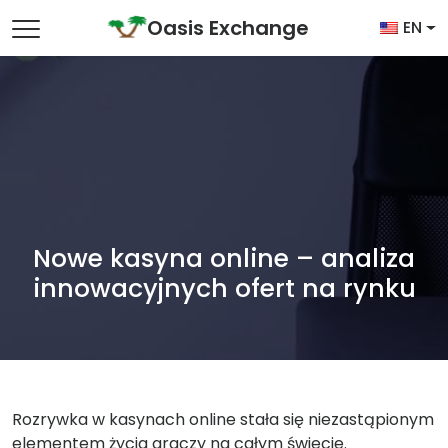
Skip to content
Oasis Exchange
EN
Main Navigation
Nowe kasyna online – analiza
innowacyjnych ofert na rynku
Rozrywka w kasynach online stała się niezastąpionym
elementem życia graczy na całym świecie.