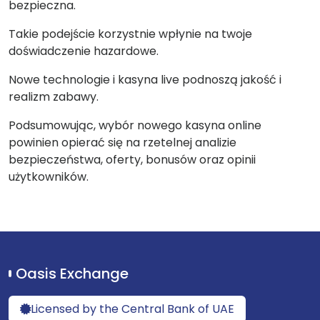
bezpieczna.
Takie podejście korzystnie wpłynie na twoje
doświadczenie hazardowe.
Nowe technologie i kasyna live podnoszą jakość i
realizm zabawy.
Podsumowując, wybór nowego kasyna online
powinien opierać się na rzetelnej analizie
bezpieczeństwa, oferty, bonusów oraz opinii
użytkowników.
Oasis Exchange
Licensed by the Central Bank of UAE