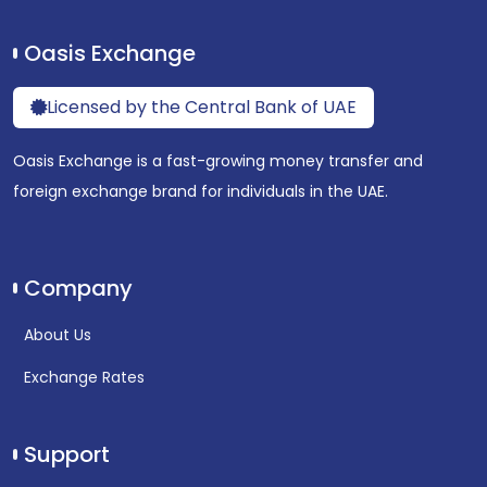
Oasis Exchange
Licensed by the Central Bank of UAE
Oasis Exchange is a fast-growing money transfer and
foreign exchange brand for individuals in the UAE.
Company
About Us
Exchange Rates
Support