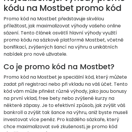
kódu na Mostbet promo kód
Promo kód na Mostbet představuje skvělou
příležitost, jak maximalizovat výhody vašeho online
sázení. Tento článek osvětlí hlavní výhody využití
promo kódu na sázkové platformě Mostbet, včetně
bonifikací, zvýšených šancí na výhru a unikátních
nabídek pro nové uživatele.
Co je promo kód na Mostbet?
Promo kód na Mostbet je speciální kód, který můžete
zadat při registraci nebo při vkladu na váš účet. Tento
kód vám může přinést různé výhody, jako jsou bonusy
na první vklad, free bety nebo zvýšené kurzy na
některé zápasy. Je to efektivní způsob, jak zvýšit váš
bankroll a zvýšit tak šance na výhru, aniž byste museli
investovat více peněz. Pro každého sázkaře, který
chce maximalizovat své zkušenosti, je promo kód