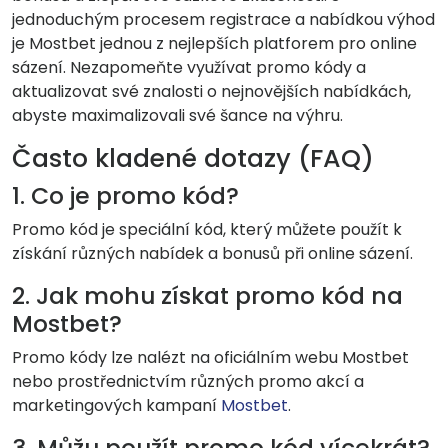
jednoduchým procesem registrace a nabídkou výhod
je Mostbet jednou z nejlepších platforem pro online
sázení. Nezapomeňte využívat promo kódy a
aktualizovat své znalosti o nejnovějších nabídkách,
abyste maximalizovali své šance na výhru.
Často kladené dotazy (FAQ)
1. Co je promo kód?
Promo kód je speciální kód, který můžete použít k
získání různých nabídek a bonusů při online sázení.
2. Jak mohu získat promo kód na
Mostbet?
Promo kódy lze nalézt na oficiálním webu Mostbet
nebo prostřednictvím různých promo akcí a
marketingových kampaní
Mostbet
.
3. Můžu použít promo kód vícekrát?