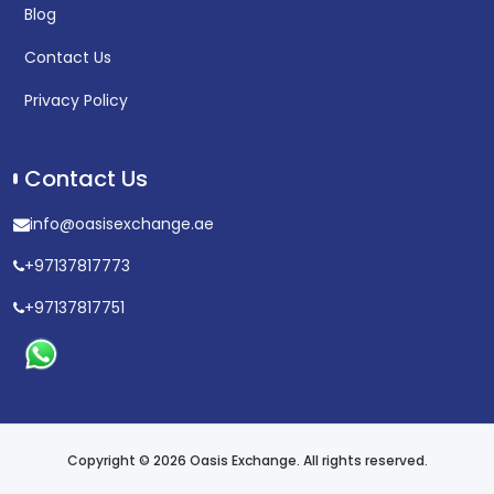
Blog
Contact Us
Privacy Policy
Contact Us
info@oasisexchange.ae
+97137817773
+97137817751
Copyright © 2026 Oasis Exchange. All rights reserved.