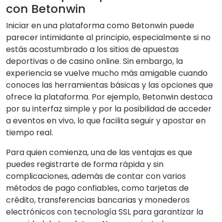
con Betonwin
Iniciar en una plataforma como Betonwin puede
parecer intimidante al principio, especialmente si no
estás acostumbrado a los sitios de apuestas
deportivas o de casino online. Sin embargo, la
experiencia se vuelve mucho más amigable cuando
conoces las herramientas básicas y las opciones que
ofrece la plataforma. Por ejemplo, Betonwin destaca
por su interfaz simple y por la posibilidad de acceder
a eventos en vivo, lo que facilita seguir y apostar en
tiempo real.
Para quien comienza, una de las ventajas es que
puedes registrarte de forma rápida y sin
complicaciones, además de contar con varios
métodos de pago confiables, como tarjetas de
crédito, transferencias bancarias y monederos
electrónicos con tecnología SSL para garantizar la