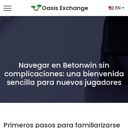
Skip to content
Oasis Exchange
EN
Main Navigation
Navegar en Betonwin sin
complicaciones: una bienvenida
sencilla para nuevos jugadores
Primeros pasos para familiarizarse