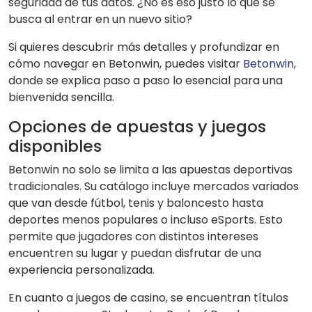
seguridad de tus datos. ¿No es eso justo lo que se
busca al entrar en un nuevo sitio?
Si quieres descubrir más detalles y profundizar en
cómo navegar en Betonwin, puedes visitar
Betonwin
,
donde se explica paso a paso lo esencial para una
bienvenida sencilla.
Opciones de apuestas y juegos
disponibles
Betonwin no solo se limita a las apuestas deportivas
tradicionales. Su catálogo incluye mercados variados
que van desde fútbol, tenis y baloncesto hasta
deportes menos populares o incluso eSports. Esto
permite que jugadores con distintos intereses
encuentren su lugar y puedan disfrutar de una
experiencia personalizada.
En cuanto a juegos de casino, se encuentran títulos