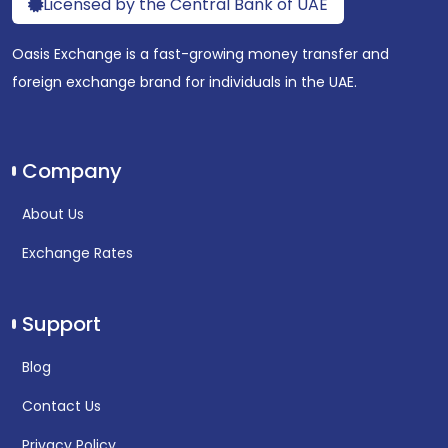
Licensed by the Central Bank of UAE
Oasis Exchange is a fast-growing money transfer and
foreign exchange brand for individuals in the UAE.
Company
About Us
Exchange Rates
Support
Blog
Contact Us
Privacy Policy