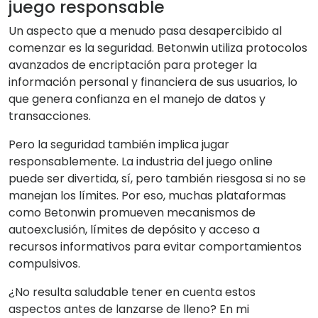
juego responsable
Un aspecto que a menudo pasa desapercibido al
comenzar es la seguridad. Betonwin utiliza protocolos
avanzados de encriptación para proteger la
información personal y financiera de sus usuarios, lo
que genera confianza en el manejo de datos y
transacciones.
Pero la seguridad también implica jugar
responsablemente. La industria del juego online
puede ser divertida, sí, pero también riesgosa si no se
manejan los límites. Por eso, muchas plataformas
como Betonwin promueven mecanismos de
autoexclusión, límites de depósito y acceso a
recursos informativos para evitar comportamientos
compulsivos.
¿No resulta saludable tener en cuenta estos
aspectos antes de lanzarse de lleno? En mi