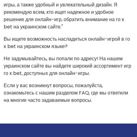
игры, а также удобный и увлекательный дизайн. Я
рекомендую всем, кто ищет надежное и удобное
решение для онлайн-игр, обратить внимание на го x
bet на украинском сайте."
Вы ищете возможность насладиться онлайн-игрой в го
x bet на украинском языке?
Не задумывайтесь, вы попали по адресу! На нашем
украинском сайте вы найдете широкий ассортимент игр
го x bet, доступных для онлайн-игры.
Если у вас возникнут вопросы, пожалуйста,
ознакомьтесь с нашим разделом FAQ, где мы ответили
на многие часто задаваемые вопросы.