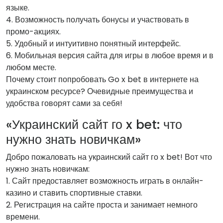
языке.
4. Возможность получать бонусы и участвовать в
промо-акциях.
5. Удобный и интуитивно понятный интерфейс.
6. Мобильная версия сайта для игры в любое время и в
любом месте.
Почему стоит попробовать Go x bet в интернете на
украинском ресурсе? Очевидные преимущества и
удобства говорят сами за себя!
«Украинский сайт го x bet: что
нужно знать новичкам»
Добро пожаловать на украинский сайт го x bet! Вот что
нужно знать новичкам:
1. Сайт предоставляет возможность играть в онлайн-
казино и ставить спортивные ставки.
2. Регистрация на сайте проста и занимает немного
времени.