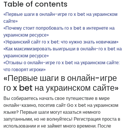
Table of contents
«Первые шаги в онлайн-игре го x bet на украинском
сайте»
«Почему стоит попробовать го x bet в интернете на
украинском ресурсе»
«Украинский сайт го x bet: что нужно знать новичкам»
«Как максимизировать выигрыши в онлайн-го x bet на
украинском ресурсе»
«Отзывы о онлайн-игре го x bet на украинском сайте:
что говорят игроки»
«Первые шаги в онлайн-игре
го x bet на украинском сайте»
Вы собираетесь начать свое путешествие в мире
онлайн-казино, посетив сайт Go x bet на украинском
языке? Первые шаги могут казаться немного
запутанными, но не волнуйтесь! Регистрация проста в
использовании и не займет много времени. После