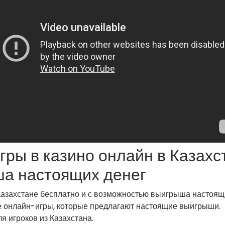
ры в казино онлайн в Казахс
а настоящих денег
Казахстане бесплатно и с возможностью выигрыша настоящи
е онлайн-игры, которые предлагают настоящие выигрыши.
я игроков из Казахстана.