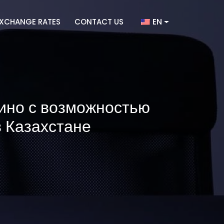
EN
XCHANGE RATES
CONTACT US
ино с возможностью
 Казахстане