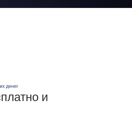
их денег
сплатно и