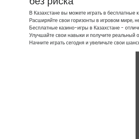
без риска
В Казахстане вы можете играть в бесплатные 
Расширяйте свои горизонты в игровом мире, не
Бесплатные казино-игры в Казахстане - отлич
Улучшайте свои навыки и получите реальный оп
Начните играть сегодня и увеличьте свои шанс