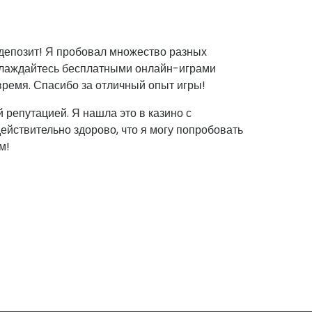
депозит! Я пробовал множество разных
аслаждайтесь бесплатными онлайн-играми
 время. Спасибо за отличный опыт игры!
репутацией. Я нашла это в казино с
йствительно здорово, что я могу попробовать
м!