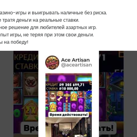
казино-игры и выигрывать наличные без риска.
 тратя деньги на реальные ставки.
ное решение для любителей азартных игр.
ыт игры, не теряя при этом свои деньги.
ы на победу!