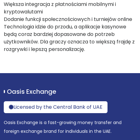
Większa integracja z płatnościami mobilnymi i
kryptowalutami
Dodanie funkcji społecznościowych i turniejów online
Technologia idzie do przodu, a aplikacje kasynowe
będą coraz bardziej dopasowane do potrzeb
użytkowników. Dla graczy oznacza to większą frajdę z
rozgrywki i lepszą personalizację.
Oasis Exchange
Licensed by the Central Bank of UAE
Oasis Exchange is a fast-growing money transfer and
foreign exchange brand for individuals in the UAE.