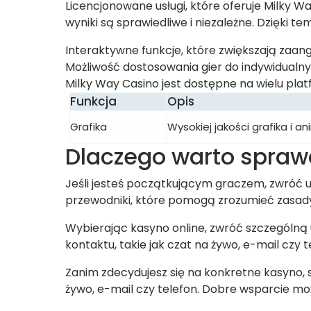
Licencjonowane usługi, które oferuje Milky W
wyniki są sprawiedliwe i niezależne. Dzięki t
Interaktywne funkcje, które zwiększają zaan
Możliwość dostosowania gier do indywidualny
Milky Way Casino jest dostępne na wielu pla
Funkcja
Opis
Grafika
Wysokiej jakości grafika i an
Dlaczego warto spraw
Jeśli jesteś początkującym graczem, zwróć 
przewodniki, które pomogą zrozumieć zasady g
Wybierając kasyno online, zwróć szczególną 
kontaktu, takie jak czat na żywo, e-mail cz
Zanim zdecydujesz się na konkretne kasyno, 
żywo, e-mail czy telefon. Dobre wsparcie 