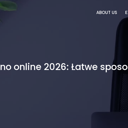
ABOUT US
E
yno online 2026: Łatwe spos