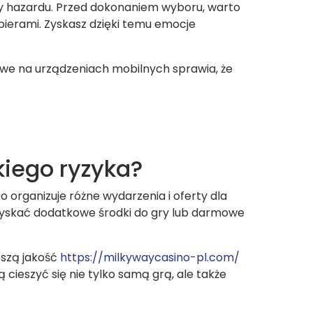
my hazardu. Przed dokonaniem wyboru, warto
pierami. Zyskasz dzięki temu emocje
owe na urządzeniach mobilnych sprawia, że
kiego ryzyka?
 organizuje różne wydarzenia i oferty dla
ą zyskać dodatkowe środki do gry lub darmowe
oszą jakość
https://milkywaycasino-pl.com/
cieszyć się nie tylko samą grą, ale także