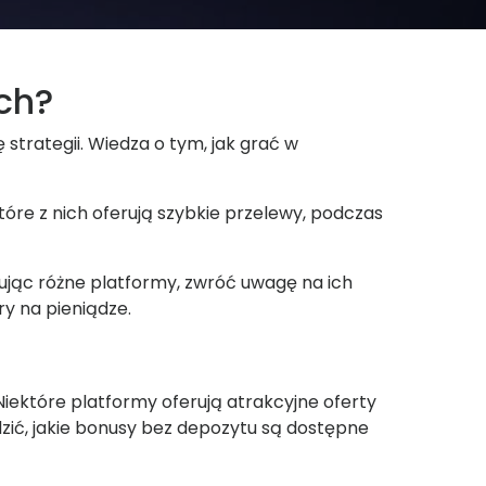
ch?
trategii. Wiedza o tym, jak grać w
óre z nich oferują szybkie przelewy, podczas
nując różne platformy, zwróć uwagę na ich
y na pieniądze.
ektóre platformy oferują atrakcyjne oferty
zić, jakie bonusy bez depozytu są dostępne