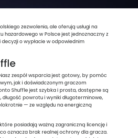
olskiego zezwolenia, ale oferują usługi na
ku hazardowego w Polsce jest jednoznaczny z
i decyzji o wypłacie w odpowiednim
ffle
Nasz zespół wsparcia jest gotowy, by pomóc
nowym, jak i doświadczonym graczom
to Shuffle jest szybka i prosta, dostępne są
 długość powrotu i wyniki długoterminowe,
ielokrotnie — ze względu na energiczną
które posiadają ważną zagraniczną licencję i
co oznacza brak realnej ochrony dla gracza.