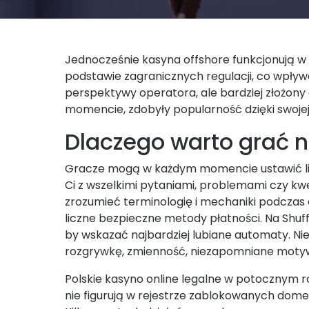
Jednocześnie kasyna offshore funkcjonują w s
podstawie zagranicznych regulacji, co wpły
perspektywy operatora, ale bardziej złożony
momencie, zdobyły popularność dzięki swoje
Dlaczego warto grać n
Gracze mogą w każdym momencie ustawić limi
Ci z wszelkimi pytaniami, problemami czy 
zrozumieć terminologię i mechaniki podczas e
liczne bezpieczne metody płatności. Na Shuf
by wskazać najbardziej lubiane automaty. Nie
rozgrywkę, zmienność, niezapomniane motyw
Polskie kasyno online legalne w potocznym ro
nie figurują w rejestrze zablokowanych dome