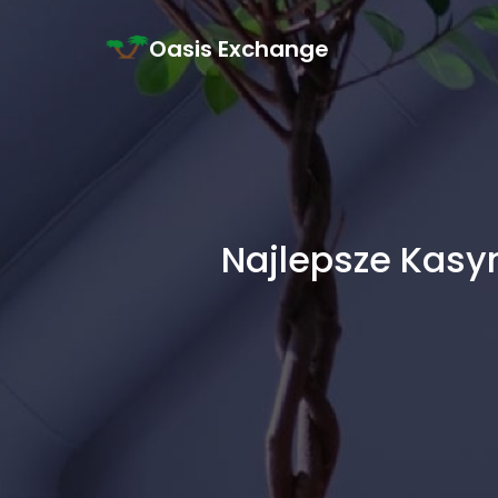
Skip to content
Oasis Exchange
Main Navigation
Najlepsze Kasyn