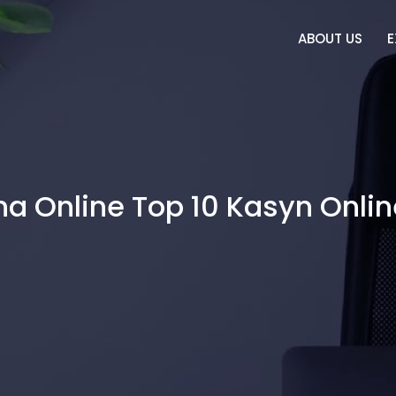
ABOUT US
E
a Online Top 10 Kasyn Onli