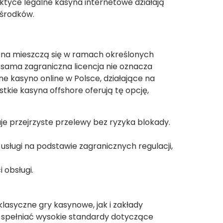
ktyce legalne kasyna internetowe działają
 środków.
mena mieszczą się w ramach określonych
 sama zagraniczna licencja nie oznacza
lne kasyno online w Polsce, działające na
tkie kasyna offshore oferują tę opcję,
je przejrzyste przelewy bez ryzyka blokady.
 usługi na podstawie zagranicznych regulacji,
 obsługi.
lasyczne gry kasynowe, jak i zakłady
i spełniać wysokie standardy dotyczące