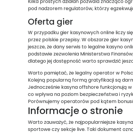
Kilka prostych działań pozwala znacząco ogr
pod nadzorem regulatorów, którzy egzekwują
Oferta gier
W przypadku gier kasynowych online liczy si
przez polskie przepisy. W obszarze gier kas
jeszcze, że dany serwis to legalne kasyno onli
podstawie zezwolenia Ministerstwa Finansów, 
dlatego jej dostępność warto sprawdzić jeszc
Warto pamiętać, że legalny operator w Polsce
Kolejną popularną formą gratyfikacji są darm
Jednocześnie kasyna offshore funkcjonują w sz
co wpływa na poziom bezpieczeństwa i ryzyk
Porównujemy operatorów pod kątem bonusów, m
Informacje o stronie
Warto zauważyć, że najpopularniejsze kasyna
sportowe czy sekcje live. Taki dokument oz