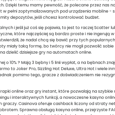
ch. Dzięki temu mamy pewność, że polecane przez nas no
st w pełni zoptymalizowanych pod urządzenia mobilne - slo
imity depozytów, jeśli chcesz kontrolować budżet.
ych i jeśli już coś się pojawia, to jest to raczej Scatter 
asyczne, które najczęściej są bardzo proste i nie ingerują
e stwierdzili, że nadal chcą się bawić przy tych popularn
ty miały taką formę, bo twórcy nie mogli pozwolić sobie 
a dzielić dzisiejsze gry na automatach online.
j o 10% ? Mają 3 bębny i 5 linii wypłat, a na bębnach zna
mo to Joker Pro, Sizzling Hot Deluxe, Ultra Hot i wiele inn
dnak pomimo tego, gracze z doświadczeniem nie rezygnuj
rapki online oraz gry instant, które pozwalają na szybk
ingu i interaktywnych funkcji, a nowoczesne kasyno online
 graczy. Casinova oferuje cashback liczony od straty ne
brotem. Sprawna obsługą kasyna online, przejrzyste FAQ i