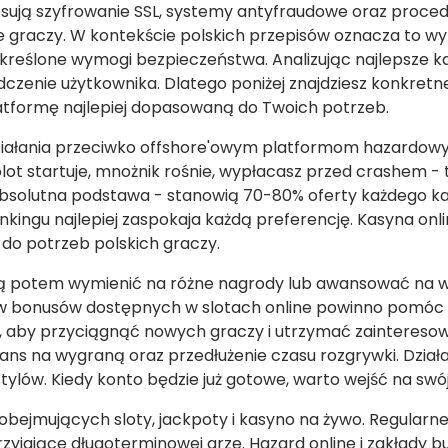
ują szyfrowanie SSL, systemy antyfraudowe oraz procedu
e graczy. W kontekście polskich przepisów oznacza to wyb
kreślone wymogi bezpieczeństwa. Analizując najlepsze k
dczenie użytkownika. Dlatego poniżej znajdziesz konkret
atformę najlepiej dopasowaną do Twoich potrzeb.
działania przeciwko offshore'owym platformom hazardowym
ot startuje, mnożnik rośnie, wypłacasz przed crashem - t
 absolutna podstawa - stanowią 70-80% oferty każdego k
ankingu najlepiej zaspokaja każdą preferencję. Kasyna onl
 do potrzeb polskich graczy.
gą potem wymienić na różne nagrody lub awansować na 
pów bonusów dostępnych w slotach online powinno pomóc
w, aby przyciągnąć nowych graczy i utrzymać zaintereso
ans na wygraną oraz przedłużenie czasu rozgrywki. Działa 
lów. Kiedy konto będzie już gotowe, warto wejść na swój 
w obejmujących sloty, jackpoty i kasyno na żywo. Regular
rzyjające długoterminowej grze. Hazard online i zakłady b