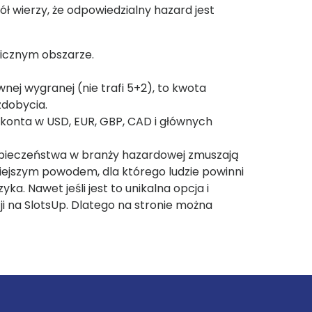
 wierzy, że odpowiedzialny hazard jest
micznym obszarze.
nej wygranej (nie trafi 5+2), to kwota
zdobycia.
konta w USD, EUR, GBP, CAD i głównych
zpieczeństwa w branży hazardowej zmuszają
ejszym powodem, dla którego ludzie powinni
. Nawet jeśli jest to unikalna opcja i
cji na SlotsUp. Dlatego na stronie można