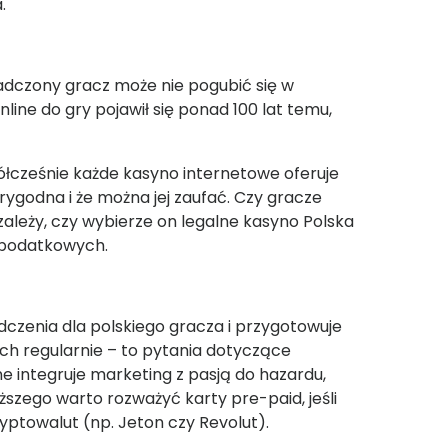
.
adczony gracz może nie pogubić się w
ine do gry pojawił się ponad 100 lat temu,
ółcześnie każde kasyno internetowe oferuje
rygodna i że można jej zaufać. Czy gracze
zależy, czy wybierze on legalne kasyno Polska
h podatkowych.
dczenia dla polskiego gracza i przygotowuje
ch regularnie – to pytania dotyczące
e integruje marketing z pasją do hazardu,
szego warto rozważyć karty pre-paid, jeśli
yptowalut (np. Jeton czy Revolut).