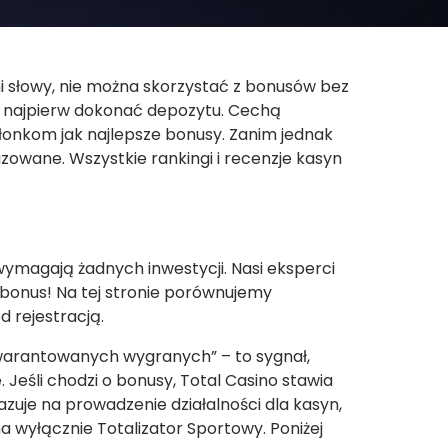
i słowy, nie można skorzystać z bonusów bez
y najpierw dokonać depozytu. Cechą
złonkom jak najlepsze bonusy. Zanim jednak
izowane. Wszystkie rankingi i recenzje kasyn
ymagają żadnych inwestycji. Nasi eksperci
j bonus! Na tej stronie porównujemy
 rejestracją.
“gwarantowanych wygranych” – to sygnał,
 Jeśli chodzi o bonusy, Total Casino stawia
uje na prowadzenie działalności dla kasyn,
ma wyłącznie Totalizator Sportowy. Poniżej