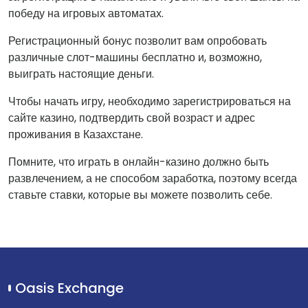
победу на игровых автоматах.
Регистрационный бонус позволит вам опробовать
различные слот-машины бесплатно и, возможно,
выиграть настоящие деньги.
Чтобы начать игру, необходимо зарегистрироваться на
сайте казино, подтвердить свой возраст и адрес
проживания в Казахстане.
Помните, что играть в онлайн-казино должно быть
развлечением, а не способом заработка, поэтому всегда
ставьте ставки, которые вы можете позволить себе.
Oasis Exchange