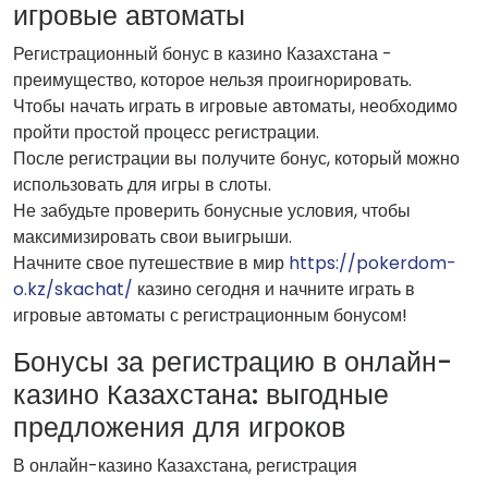
игровые автоматы
Регистрационный бонус в казино Казахстана -
преимущество, которое нельзя проигнорировать.
Чтобы начать играть в игровые автоматы, необходимо
пройти простой процесс регистрации.
После регистрации вы получите бонус, который можно
использовать для игры в слоты.
Не забудьте проверить бонусные условия, чтобы
максимизировать свои выигрыши.
Начните свое путешествие в мир
https://pokerdom-
o.kz/skachat/
казино сегодня и начните играть в
игровые автоматы с регистрационным бонусом!
Бонусы за регистрацию в онлайн-
казино Казахстана: выгодные
предложения для игроков
В онлайн-казино Казахстана, регистрация