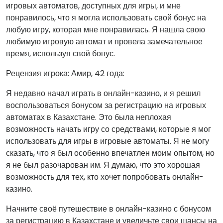
игровых автоматов, доступных для игры, и мне
понравилось, что я могла использовать свой бонус на
любую игру, которая мне понравилась. Я нашла свою
любимую игровую автомат и провела замечательное
время, используя свой бонус.
Рецензия игрока: Амир, 42 года:
Я недавно начал играть в онлайн-казино, и я решил
воспользоваться бонусом за регистрацию на игровых
автоматах в Казахстане. Это была неплохая
возможность начать игру со средствами, которые я мог
использовать для игры в игровые автоматы. Я не могу
сказать, что я был особенно впечатлен моим опытом, но
я не был разочарован им. Я думаю, что это хорошая
возможность для тех, кто хочет попробовать онлайн-
казино.
Начните своё путешествие в онлайн-казино с бонусом
за регистрацию в Казахстане и увеличьте свои шансы на