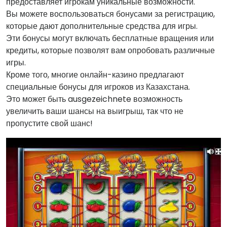
предоставляет игрокам уникальные возможности.
Вы можете воспользоваться бонусами за регистрацию,
которые дают дополнительные средства для игры.
Эти бонусы могут включать бесплатные вращения или
кредиты, которые позволят вам опробовать различные
игры.
Кроме того, многие онлайн-казино предлагают
специальные бонусы для игроков из Казахстана.
Это может быть ausgezeichnete возможность
увеличить ваши шансы на выигрыш, так что не
пропустите свой шанс!