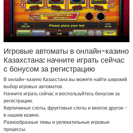
Игровые автоматы в онлайн-казино
Казахстана: начните играть сейчас
с бонусом за регистрацию
В онлайн-казино Казахстана вы можете найти широкий
выбор игровых автоматов.
Начните играть сейчас и воспользуйтесь бонусом за
регистрацию.
Кирпичиные слоты, фруктовые слоты и многое другое -
в нашем казино.
Разнообразные темы и увлекательные игровые
процессы.