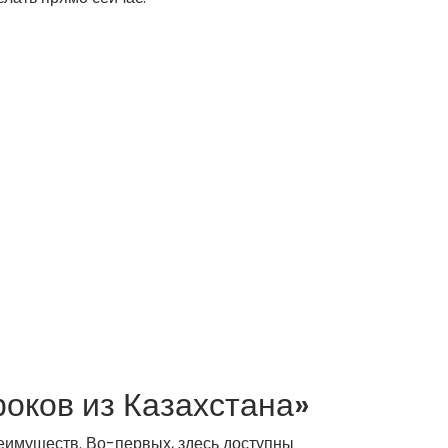
оков из Казахстана»
еимуществ. Во-первых, здесь доступны