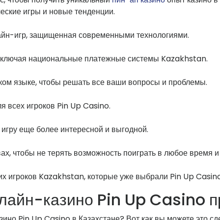
ческие игры и новые тенденции.
айн-игр, защищенная современными технологиями.
 включая национальные платежные системы Kazakhstan.
ском языке, чтобы решать все ваши вопросы и проблемы.
 всех игроков Pin Up Casino.
 игру еще более интересной и выгодной.
ах, чтобы не терять возможность поиграть в любое время и
их игроков Kazakhstan, которые уже выбрали Pin Up Casino
онлайн-казино Pin Up Casino 
ино Pin Up Casino в Казахстане? Вот как вы можете это сд