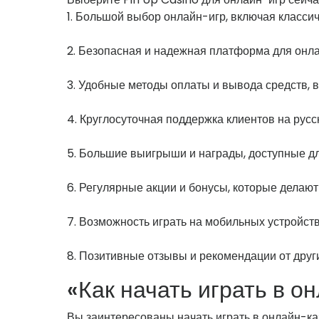
1. Большой выбор онлайн-игр, включая класси
2. Безопасная и надежная платформа для онл
3. Удобные методы оплаты и вывода средств,
4. Круглосуточная поддержка клиентов на рус
5. Большие выигрыши и награды, доступные для
6. Регулярные акции и бонусы, которые делают
7. Возможность играть на мобильных устройств
8. Позитивные отзывы и рекомендации от друг
«Как начать играть в 
Вы заинтересованы начать играть в онлайн-каз