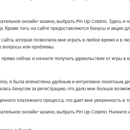
ательное онлайн-казино, выбрать Pin Up Casino. Здесь я н
. Кроме того, на сайте предоставляются бонусы и акции дл
сайта, которая позволила мне играть в любое время и в лю
бо вопросы или проблемы.
 прямо сейчас и начните получать удовольствие от игры в 
asino, я была впечатлена удобным и интуитивно понятным д
овалась бонусом за регистрацию, что дало мне больше возмо
нного платежного процесса, что дает мне уверенность в том
ательное онлайн-казино, выбрать Pin Up Casino. Начните и