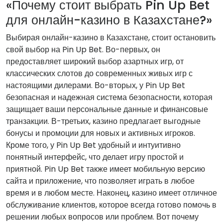
«Почему стоит выбрать Pin Up Bet
для онлайн-казино в Казахстане?»
Выбирая онлайн-казино в Казахстане, стоит остановить
свой выбор на Pin Up Bet. Во-первых, он
предоставляет широкий выбор азартных игр, от
классических слотов до современных живых игр с
настоящими дилерами. Во-вторых, у Pin Up Bet
безопасная и надежная система безопасности, которая
защищает ваши персональные данные и финансовые
транзакции. В-третьих, казино предлагает выгодные
бонусы и промоции для новых и активных игроков.
Кроме того, у Pin Up Bet удобный и интуитивно
понятный интерфейс, что делает игру простой и
приятной. Pin Up Bet также имеет мобильную версию
сайта и приложение, что позволяет играть в любое
время и в любом месте. Наконец, казино имеет отличное
обслуживание клиентов, которое всегда готово помочь в
решении любых вопросов или проблем. Вот почему