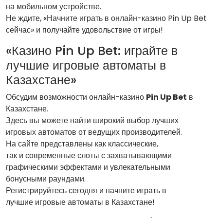
на мобильном устройстве.
Не ждите, «Начните играть в онлайн-казино Pin Up Bet
сейчас» и получайте удовольствие от игры!
«Казино Pin Up Bet: играйте в
лучшие игровые автоматы в
Казахстане»
Обсудим возможности онлайн-казино
Pin Up Bet
в
Казахстане.
Здесь вы можете найти широкий выбор лучших
игровых автоматов от ведущих производителей.
На сайте представлены как классические,
так и современные слоты с захватывающими
графическими эффектами и увлекательными
бонусными раундами.
Регистрируйтесь сегодня и начните играть в
лучшие игровые автоматы в Казахстане!