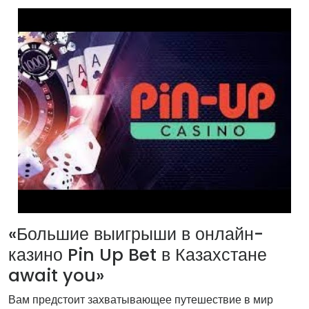
«Большие выигрыши в онлайн-
казино Pin Up Bet в Казахстане
await you»
Вам предстоит захватывающее путешествие в мир