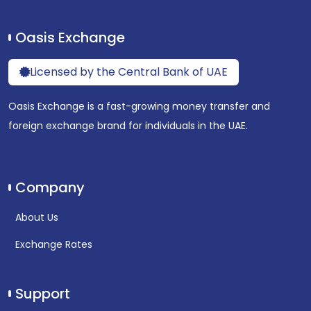
Oasis Exchange
Licensed by the Central Bank of UAE
Oasis Exchange is a fast-growing money transfer and
foreign exchange brand for individuals in the UAE.
Company
About Us
Exchange Rates
Support