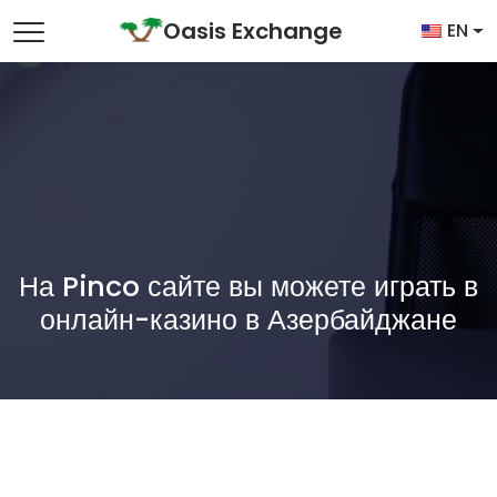
Skip to content
Oasis Exchange
EN
Main Navigation
На Pinco сайте вы можете играть в
онлайн-казино в Азербайджане