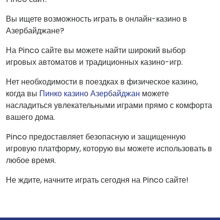
Вы ищете возможность играть в онлайн-казино в
Азербайджане?
На Pinco сайте вы можете найти широкий выбор
игровых автоматов и традиционных казино-игр.
Нет необходимости в поездках в физическое казино,
когда вы
Пинко казино Азербайджан
можете
насладиться увлекательными играми прямо с комфорта
вашего дома.
Pinco предоставляет безопасную и защищенную
игровую платформу, которую вы можете использовать в
любое время.
Не ждите, начните играть сегодня на Pinco сайте!