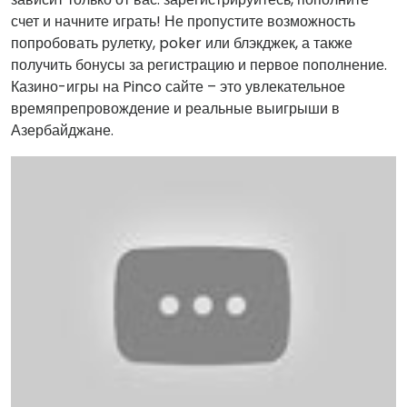
счет и начните играть! Не пропустите возможность
попробовать рулетку, poker или блэкджек, а также
получить бонусы за регистрацию и первое пополнение.
Казино-игры на Pinco сайте – это увлекательное
времяпрепровождение и реальные выигрыши в
Азербайджане.