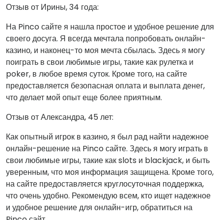
Отзыв от Ирины, 34 года:
На Pinco сайте я нашла простое и удобное решение для
своего досуга. Я всегда мечтала попробовать онлайн-
казино, и наконец-то моя мечта сбылась. Здесь я могу
поиграть в свои любимые игры, такие как рулетка и
poker, в любое время суток. Кроме того, на сайте
предоставляется безопасная оплата и выплата денег,
что делает мой опыт еще более приятным.
Отзыв от Александра, 45 лет:
Как опытный игрок в казино, я был рад найти надежное
онлайн-решение на Pinco сайте. Здесь я могу играть в
свои любимые игры, такие как slots и blackjack, и быть
уверенным, что моя информация защищена. Кроме того,
на сайте предоставляется круглосуточная поддержка,
что очень удобно. Рекомендую всем, кто ищет надежное
и удобное решение для онлайн-игр, обратиться на
Pinco сайт.