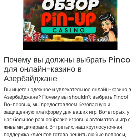
Почему вы должны выбрать Pinco
для онлайн-казино в
Азербайджане
Вы ищете надежное и увлекательное онлайн-казино в
Азербайджане? Почему вы shouldn't выбрать Pinco!
Во-первых, мы предоставляем безопасную и
защищенную платформу для ваших игр. Во-вторых, у
нас большое разнообразие игровых автоматов и игр с
живыми дилерами. В-третьих, наш круглосуточная
поддержка клиентов готова решить любые вопросы,