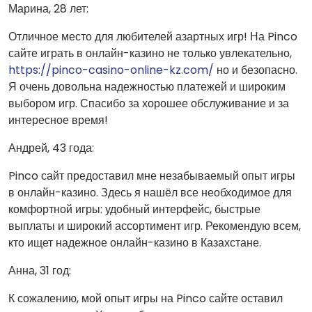
Марина, 28 лет:
Отличное место для любителей азартных игр! На Pinco
сайте играть в онлайн-казино не только увлекательно,
https://pinco-casino-online-kz.com/
но и безопасно.
Я очень довольна надежностью платежей и широким
выбором игр. Спасибо за хорошее обслуживание и за
интересное время!
Андрей, 43 года:
Pinco сайт предоставил мне незабываемый опыт игры
в онлайн-казино. Здесь я нашёл все необходимое для
комфортной игры: удобный интерфейс, быстрые
выплаты и широкий ассортимент игр. Рекомендую всем,
кто ищет надежное онлайн-казино в Казахстане.
Анна, 31 год:
К сожалению, мой опыт игры на Pinco сайте оставил