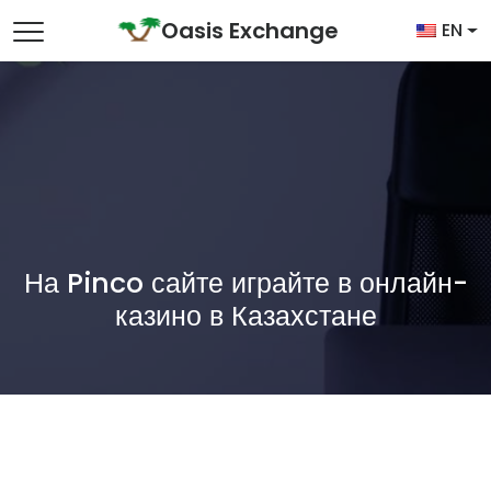
Skip to content
Oasis Exchange
EN
Main Navigation
На Pinco сайте играйте в онлайн-
казино в Казахстане