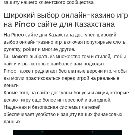
защиту нашего клиентского сообщества.
Широкий выбор онлайн-казино игр
на Pinco сайте для Казахстана
На Pinco сайте для Казахстана доступен широкий
выбор онлайн-казино игр, включая популярные слоты,
рулетку, poker и многие другие.
Вы можете выбрать из множества тем и стилей, чтобы
найти игры, которые наиболее вам подходят.
Pinco также предлагает бесплатные версии игр, чтобы
вы могли практиковаться перед игрой на реальные
деньги.
Кроме того, на сайте доступны бонусы и акции, которые
делают игру еще более интересной и выгодной.
Надежная и безопасная система платежей
обеспечивает удобство и защиту ваших финансовых
данных.