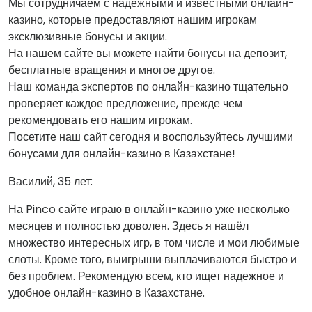
Мы сотрудничаем с надежными и известными онлайн-
казино, которые предоставляют нашим игрокам
эксклюзивные бонусы и акции.
На нашем сайте вы можете найти бонусы на депозит,
бесплатные вращения и многое другое.
Наш команда экспертов по онлайн-казино тщательно
проверяет каждое предложение, прежде чем
рекомендовать его нашим игрокам.
Посетите наш сайт сегодня и воспользуйтесь лучшими
бонусами для онлайн-казино в Казахстане!
Василий, 35 лет:
На Pinco сайте играю в онлайн-казино уже несколько
месяцев и полностью доволен. Здесь я нашёл
множество интересных игр, в том числе и мои любимые
слоты. Кроме того, выигрыши выплачиваются быстро и
без проблем. Рекомендую всем, кто ищет надежное и
удобное онлайн-казино в Казахстане.