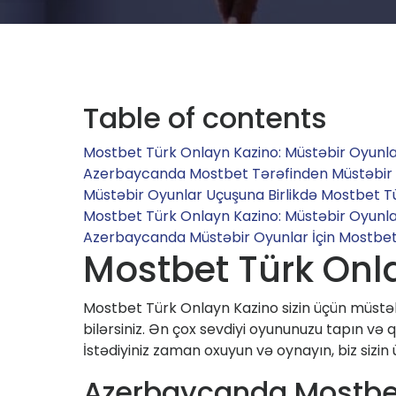
Table of contents
Mostbet Türk Onlayn Kazino: Müstəbir Oyunla
Azerbaycanda Mostbet Tərəfinden Müstəbir 
Müstəbir Oyunlar Uçuşuna Birlikdə Mostbet Tü
Mostbet Türk Onlayn Kazino: Müstəbir Oyunlar 
Azerbaycanda Müstəbir Oyunlar İçin Mostbet 
Mostbet Türk Onla
Mostbet Türk Onlayn Kazino sizin üçün müstəbir
bilərsiniz. Ən çox sevdiyi oyununuzu tapın və q
İstədiyiniz zaman oxuyun və oynayın, biz sizin ü
Azerbaycanda Mostbet