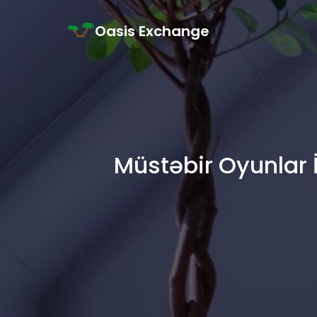
Skip to content
Oasis Exchange
Main Navigation
Müstəbir Oyunlar 