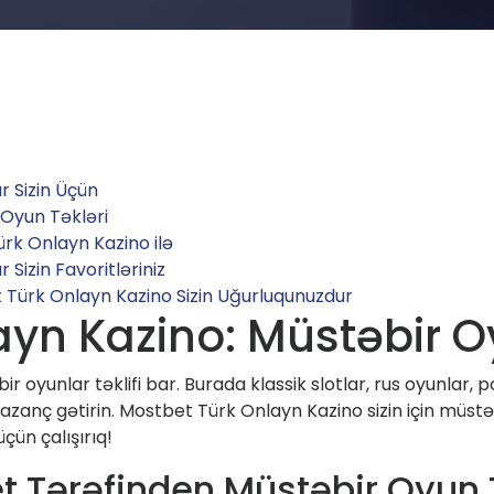
r Sizin Üçün
Oyun Təkləri
rk Onlayn Kazino ilə
Sizin Favoritləriniz
Türk Onlayn Kazino Sizin Uğurluqunuzdur
yn Kazino: Müstəbir O
 oyunlar təklifi bar. Burada klassik slotlar, rus oyunlar, p
azanç gətirin. Mostbet Türk Onlayn Kazino sizin için müstəbi
çün çalışırıq!
 Tərəfinden Müstəbir Oyun T