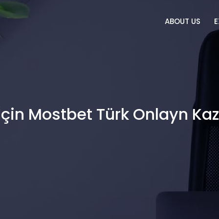
ABOUT US
E
İçin Mostbet Türk Onlayn K