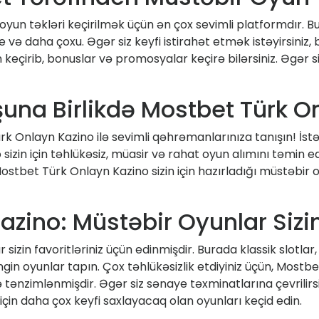
n təkləri keçirilmək üçün ən çox sevimli platformdır. Bu 
e və daha çoxu. Əgər siz keyfi istirahət etmək istəyirsiniz
çirib, bonuslar və promosyalar keçirə bilərsiniz. Əgər siz
una Birlikdə Mostbet Türk On
 Onlayn Kazino ilə sevimli qəhrəmanlarınıza tanışın! İstəd
 sizin için təhlükəsiz, müasir və rahat oyun alımını təmin ed
 Mostbet Türk Onlayn Kazino sizin için hazırladığı müstəbi
zino: Müstəbir Oyunlar Sizin 
sizin favoritləriniz üçün edinmişdir. Burada klassik slotla
gin oyunlar tapın. Çox təhlükəsizlik etdiyiniz üçün, Mostbe
 tənzimlənmişdir. Əgər siz sənaye təxminatlarına çevrilirsiz,
için daha çox keyfi saxlayacaq olan oyunları keçid edin.