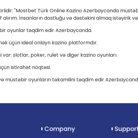
kirlidir: "Mostbet Türk Online Kazino Azerbaycanda müstəb
yif alırım. İnsanların dostluğu və dəstəkini almaq istəyiri
bir oyunlar təqdim edir Azerbaycanda.
eymək üçün ideal onlayn kazino platformdır.
var: slotlar, poker, rulet və digər kazino oyunları.
çün istirahət nöqtəsi.
və müstəbir oyunların təkamilini təqdim edir Azerbaycand
Company
Suppor