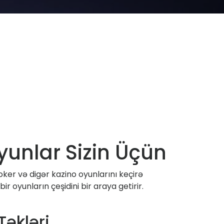
yunlar Sizin Üçün
oker və digər kazino oyunlarını keçirə
r oyunların çeşidini bir araya getirir.
əkləri