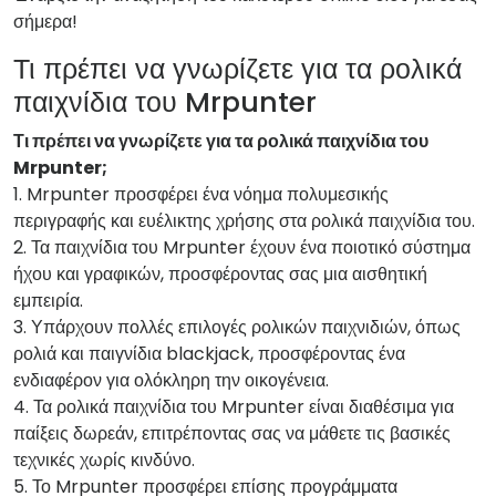
σήμερα!
Τι πρέπει να γνωρίζετε για τα ρολικά
παιχνίδια του Mrpunter
Τι πρέπει να γνωρίζετε για τα ρολικά παιχνίδια του
Mrpunter;
1. Mrpunter προσφέρει ένα νόημα πολυμεσικής
περιγραφής και ευέλικτης χρήσης στα ρολικά παιχνίδια του.
2. Τα παιχνίδια του Mrpunter έχουν ένα ποιοτικό σύστημα
ήχου και γραφικών, προσφέροντας σας μια αισθητική
εμπειρία.
3. Υπάρχουν πολλές επιλογές ρολικών παιχνιδιών, όπως
ρολιά και παιγνίδια blackjack, προσφέροντας ένα
ενδιαφέρον για ολόκληρη την οικογένεια.
4. Τα ρολικά παιχνίδια του Mrpunter είναι διαθέσιμα για
παίξεις δωρεάν, επιτρέποντας σας να μάθετε τις βασικές
τεχνικές χωρίς κινδύνο.
5. Το Mrpunter προσφέρει επίσης προγράμματα