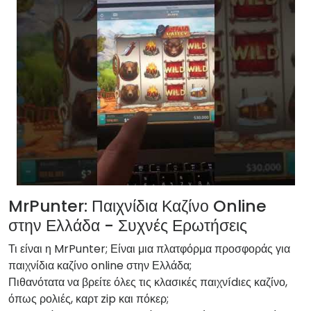
MrPunter: Παιχνίδια Καζίνο Online
στην Ελλάδα - Συχνές Ερωτήσεις
Τι είναι η MrPunter; Είναι μια πλατφόρμα προσφοράς για
παιχνίδια καζίνο online στην Ελλάδα;
Πιθανότατα να βρείτε όλες τις κλασικές παιχνídιες καζίνο,
όπως ρολιές, καρτ zip και πόκερ;