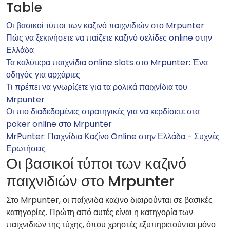
Table
Οι βασικοί τύποι των καζινό παιχνιδιών στο Mrpunter
Πώς να ξεκινήσετε να παίζετε καζινό σελίδες online στην
Ελλάδα
Τα καλύτερα παιχνίδια online slots στο Mrpunter: Ένα
οδηγός για αρχάριες
Τι πρέπει να γνωρίζετε για τα ρολικά παιχνίδια του
Mrpunter
Οι πιο διαδεδομένες στρατηγικές για να κερδίσετε στα
poker online στο Mrpunter
MrPunter: Παιχνίδια Καζίνο Online στην Ελλάδα - Συχνές
Ερωτήσεις
Οι βασικοί τύποι των καζινό
παιχνιδιών στο Mrpunter
Στο Mrpunter, οι παίχνιδα καζινο διαιρούνται σε βασικές
κατηγορίες. Πρώτη από αυτές είναι η κατηγορία των
παιχνιδιών της τύχης, όπου χρηστές εξυπηρετούνται μόνο