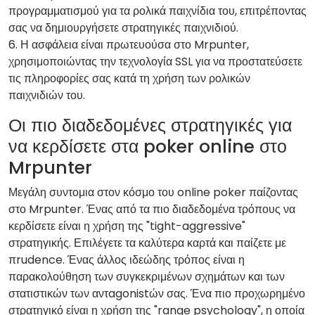
προγραμματισμού για τα ρολικά παιχνίδια του, επιτρέποντας
σας να δημιουργήσετε στρατηγικές παιχνιδιού.
6. Η ασφάλεια είναι πρωτευούσα στο Mrpunter,
χρησιμοποιώντας την τεχνολογία SSL για να προστατεύσετε
τις πληροφορίες σας κατά τη χρήση των ρολικών
παιχνιδιών του.
Οι πιο διαδεδομένες στρατηγικές για
να κερδίσετε στα poker online στο
Mrpunter
Μεγάλη συντομια στον κόσμο του online poker παίζοντας
στο Mrpunter. Ένας από τα πιο διαδεδομένα τρόπους να
κερδίσετε είναι η χρήση της "tight-aggressive"
στρατηγικής. Επιλέγετε τα καλύτερα καρτά και παίζετε με
πrudence. Ένας άλλος ιδεώδης τρόπος είναι η
παρακολούθηση των συγκεκριμένων σχημάτων και των
στατιστικών των αντagonistών σας. Ένα πιο προχωρημένο
στρατηγικό είναι η χρήση της "range psychology", η οποία