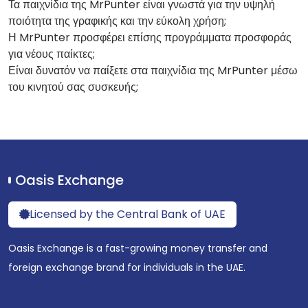
Τα παιχνίδια της MrPunter είναι γνωστά για την υψηλή
ποιότητα της γραφικής και την εύκολη χρήση;
Η MrPunter προσφέρει επίσης προγράμματα προσφοράς
για νέους παίκτες;
Είναι δυνατόν να παίξετε στα παιχνίδια της MrPunter μέσω
του κινητού σας συσκευής;
Oasis Exchange
Licensed by the Central Bank of UAE
Oasis Exchange is a fast-growing money transfer and
foreign exchange brand for individuals in the UAE.