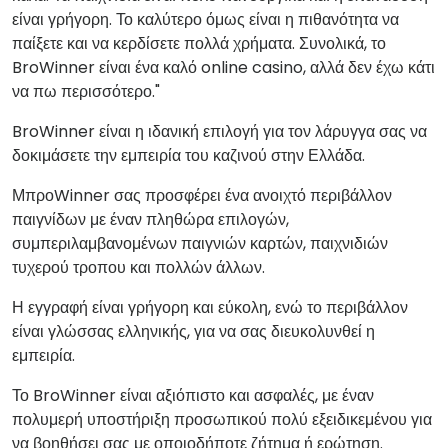
είναι γρήγορη. Το καλύτερο όμως είναι η πιθανότητα να
παίξετε και να κερδίσετε πολλά χρήματα. Συνολικά, το
BroWinner είναι ένα καλό online casino, αλλά δεν έχω κάτι
να πω περισσότερο."
BroWinner είναι η ιδανική επιλογή για τον λάρυγγα σας να
δοκιμάσετε την εμπειρία του καζινού στην Ελλάδα.
ΜπροWinner σας προσφέρει ένα ανοιχτό περιβάλλον
παιγνίδων με έναν πληθώρα επιλογών,
συμπεριλαμβανομένων παιγνιών καρτών, παιχνιδιών
τυχερού τροπου και πολλών άλλων.
Η εγγραφή είναι γρήγορη και εύκολη, ενώ το περιβάλλον
είναι γλώσσας ελληνικής, για να σας διευκολυνθεί η
εμπειρία.
Το BroWinner είναι αξιόπιστο και ασφαλές, με έναν
πολυμερή υποστήριξη προσωπικού πολύ εξειδικεμένου για
να βοηθήσει σας με οποιοδήποτε ζήτημα ή ερώτηση.