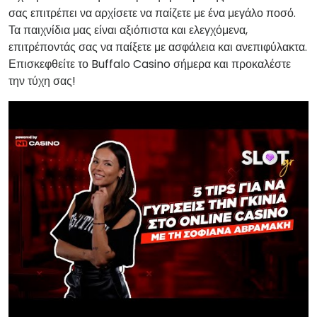
σας επιτρέπει να αρχίσετε να παίζετε με ένα μεγάλο ποσό.
Τα παιχνίδια μας είναι αξιόπιστα και ελεγχόμενα,
επιτρέποντάς σας να παίξετε με ασφάλεια και ανεπιφύλακτα.
Επισκεφθείτε το Buffalo Casino σήμερα και προκαλέστε
την τύχη σας!