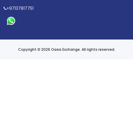
+97137817751
Copyright © 2026 Oasis Exchange. All rights reserved.