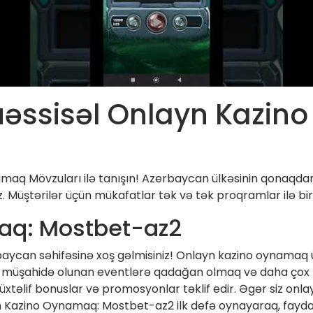
üəssisəl Onlayn Kazi
q Mövzuları ilə tanışın! Azerbaycan ülkəsinin qonaqdan k
niz. Müştərilər üçün mükafatlar tək və tək proqramlar ilə b
aq: Mostbet-az2
ycan səhifəsinə xoş gəlmisiniz! Onlayn kazino oynamaq 
ib, müşahidə olunan eventlərə qadağan olmaq və daha çox fay
 müxtəlif bonuslar və promosyonlar təklif edir. Əgər siz onl
n Kazino Oynamaq: Mostbet-az2 ilk defə oynayaraq, faydal