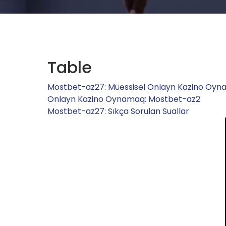
Table
Mostbet-az27: Müəssisəl Onlayn Kazino Oyn
Onlayn Kazino Oynamaq: Mostbet-az2
Mostbet-az27: Sıkça Sorulan Suallar