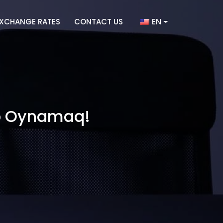
EN
XCHANGE RATES
CONTACT US
no Oynamaq!