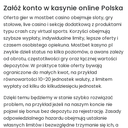
Załóż konto w kasynie online Polska
Oferta gier w mostbet casino obejmuje sloty, gry
stołowe, live casino i sekcję dodatkową z produktami
typu crash czy virtual sports. Korzyści obejmują
szybsze wypłaty, indywidualne limity, lepsze oferty i
czasem osobistego opiekuna. Mostbet kasyno pl
zwykle dzieli status na kilka poziomów, a awans zależy
od obrotu, częstotliwości gry oraz łącznej wartości
depozytów. W praktyce takie oferty bywają
ograniczone do małych kwot, na przykład
równowartości 10–20 jednostek waluty, z limitem
wypłaty od kilku do kilkudziesięciu jednostek.
Dzięki temu będziemy w stanie szybko rozwiązać
problem, na przykład jeżeli na naszym koncie nie
pojawi się bonus bez depozytu za rejestrację. Zasady
odpowiedzialnego hazardu obejmują ustalanie
własnych limitów i bezwzględne trzymanie się ich, a