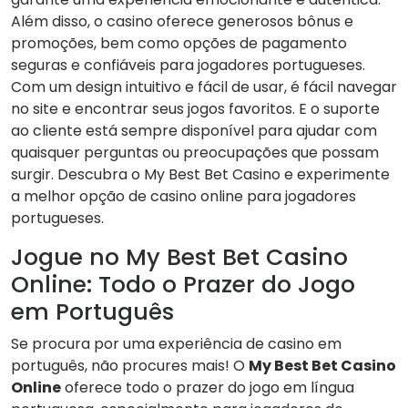
Além disso, o casino oferece generosos bônus e
promoções, bem como opções de pagamento
seguras e confiáveis para jogadores portugueses.
Com um design intuitivo e fácil de usar, é fácil navegar
no site e encontrar seus jogos favoritos. E o suporte
ao cliente está sempre disponível para ajudar com
quaisquer perguntas ou preocupações que possam
surgir. Descubra o My Best Bet Casino e experimente
a melhor opção de casino online para jogadores
portugueses.
Jogue no My Best Bet Casino
Online: Todo o Prazer do Jogo
em Português
Se procura por uma experiência de casino em
português, não procures mais! O
My Best Bet Casino
Online
oferece todo o prazer do jogo em língua