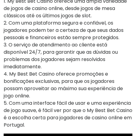
1. My Best Bet Casino oferece uma ampla variedade
de jogos de casino online, desde jogos de mesa
clássicos até os últimos jogos de slot.
2. Com uma plataforma segura e confiável, os
jogadores podem ter a certeza de que seus dados
pessoais e financeiros estão sempre protegidos.
3. O serviço de atendimento ao cliente está
disponível 24/7, para garantir que as dúvidas ou
problemas dos jogadores sejam resolvidos
imediatamente.
4. My Best Bet Casino oferece promoções e
bonificações exclusivas, para que os jogadores
possam aproveitar ao máximo sua experiência de
jogo online.
5. Com uma interface fácil de usar e uma experiência
de jogo suave, é fácil ver por que o My Best Bet Casino
é a escolha certa para jogadores de casino online em
Portugal.