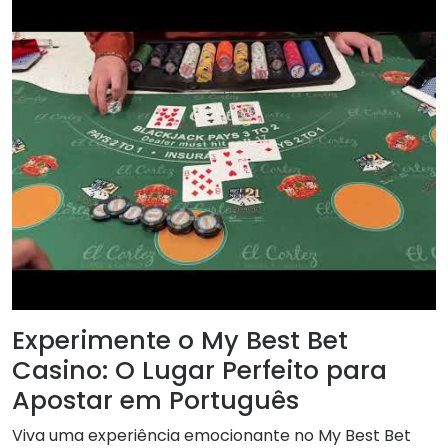
Experimente o My Best Bet
Casino: O Lugar Perfeito para
Apostar em Português
Viva uma experiência emocionante no My Best Bet