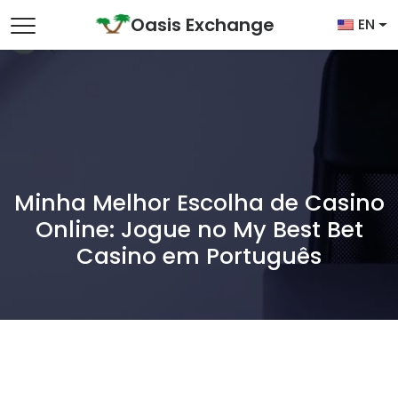
Skip to content
Oasis Exchange
EN
Main Navigation
Minha Melhor Escolha de Casino
Online: Jogue no My Best Bet
Casino em Português