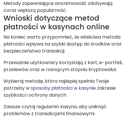
Metody zapewniające anonimowość zdobywają
coraz większą popularność.
Wnioski dotyczące metod
płatności w kasynach online
Na koniec warto przypomnieć, że właściwa metoda
płatności wpływa na szybki dostęp do środków oraz
bezpieczeństwo transakcji.
Przeważnie użytkownicy korzystają z kart, e-portfeli,
przelewów oraz w rosnącym stopniu kryptowalut.
Wybieraj metodę, która najlepiej spełnia Twoje
potrzeby w
sposoby płatności w kasynie
zakresie
szybkości i ochrony danych.
Zawsze czytaj regulamin kasyna, aby uniknąć
problemów z transakcjami finansowymi.