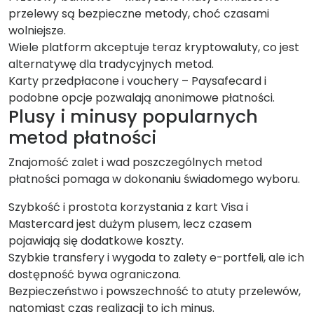
przelewy są bezpieczne metody, choć czasami
wolniejsze.
Wiele platform akceptuje teraz kryptowaluty, co jest
alternatywę dla tradycyjnych metod.
Karty przedpłacone i vouchery – Paysafecard i
podobne opcje pozwalają anonimowe płatności.
Plusy i minusy popularnych
metod płatności
Znajomość zalet i wad poszczególnych metod
płatności pomaga w dokonaniu świadomego wyboru.
Szybkość i prostota korzystania z kart Visa i
Mastercard jest dużym plusem, lecz czasem
pojawiają się dodatkowe koszty.
Szybkie transfery i wygoda to zalety e-portfeli, ale ich
dostępność bywa ograniczona.
Bezpieczeństwo i powszechność to atuty przelewów,
natomiast czas realizacji to ich minus.