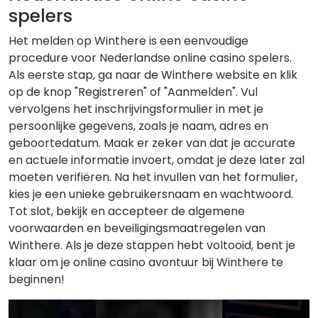
spelers
Het melden op Winthere is een eenvoudige
procedure voor Nederlandse online casino spelers.
Als eerste stap, ga naar de Winthere website en klik
op de knop "Registreren" of "Aanmelden". Vul
vervolgens het inschrijvingsformulier in met je
persoonlijke gegevens, zoals je naam, adres en
geboortedatum. Maak er zeker van dat je accurate
en actuele informatie invoert, omdat je deze later zal
moeten verifiëren. Na het invullen van het formulier,
kies je een unieke gebruikersnaam en wachtwoord.
Tot slot, bekijk en accepteer de algemene
voorwaarden en beveiligingsmaatregelen van
Winthere. Als je deze stappen hebt voltooid, bent je
klaar om je online casino avontuur bij Winthere te
beginnen!