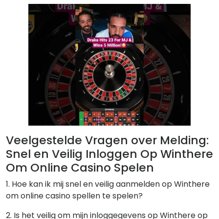
Veelgestelde Vragen over Melding:
Snel en Veilig Inloggen Op Winthere
Om Online Casino Spelen
1. Hoe kan ik mij snel en veilig aanmelden op Winthere
om online casino spellen te spelen?
2. Is het veilig om mijn inloggegevens op Winthere op