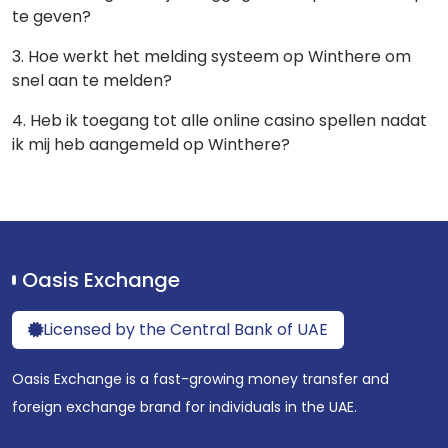
te geven?
3. Hoe werkt het melding systeem op Winthere om
snel aan te melden?
4. Heb ik toegang tot alle online casino spellen nadat
ik mij heb aangemeld op Winthere?
Oasis Exchange
Licensed by the Central Bank of UAE
Oasis Exchange is a fast-growing money transfer and
foreign exchange brand for individuals in the UAE.