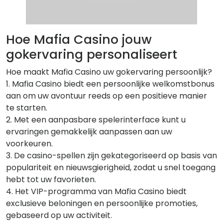
Hoe Mafia Casino jouw
gokervaring personaliseert
Hoe maakt Mafia Casino uw gokervaring persoonlijk?
1. Mafia Casino biedt een persoonlijke welkomstbonus
aan om uw avontuur reeds op een positieve manier
te starten.
2. Met een aanpasbare spelerinterface kunt u
ervaringen gemakkelijk aanpassen aan uw
voorkeuren.
3. De casino-spellen zijn gekategoriseerd op basis van
populariteit en nieuwsgierigheid, zodat u snel toegang
hebt tot uw favorieten.
4. Het VIP-programma van Mafia Casino biedt
exclusieve beloningen en persoonlijke promoties,
gebaseerd op uw activiteit.