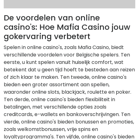
De voordelen van online
casino's: Hoe Mafia Casino jouw
gokervaring verbetert
Spelen in online casino's, zoals Mafia Casino, biedt
verschillende voordelen voor Belgische spelers. Ten
eerste, u kunt spelen vanuit huiselijk comfort, wat
betekent dat u geen tijd hoeft te besteden aan reizen
of zich klaar te maken. Ten tweede, online casino's
bieden een groter assortiment aan spellen,
waaronder online slots, blackjack, roulette en poker.
Ten derde, online casino's bieden flexibiliteit in
betalingen, met verschillende opties zoals
creditcards, e-wallets en bankoverschrijvingen. Ten
vierde, online casino's bieden bonussen en promoties,
zoals welkomstbonussen, vrije spins en
loyaltyprogramma's. Ten vijfde, online casino's bieden