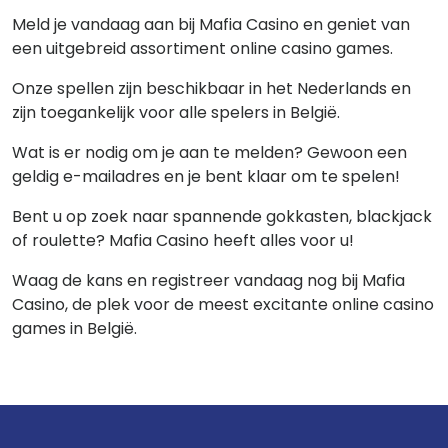
Meld je vandaag aan bij Mafia Casino en geniet van
een uitgebreid assortiment online casino games.
Onze spellen zijn beschikbaar in het Nederlands en
zijn toegankelijk voor alle spelers in België.
Wat is er nodig om je aan te melden? Gewoon een
geldig e-mailadres en je bent klaar om te spelen!
Bent u op zoek naar spannende gokkasten, blackjack
of roulette? Mafia Casino heeft alles voor u!
Waag de kans en registreer vandaag nog bij Mafia
Casino, de plek voor de meest excitante online casino
games in België.