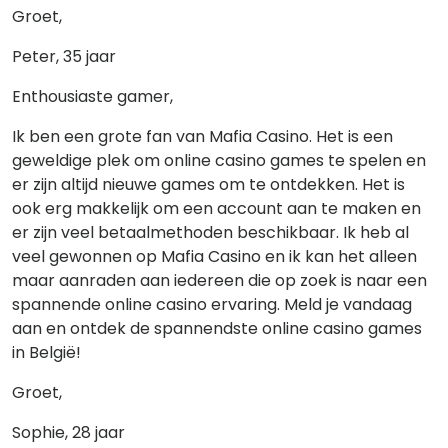
Groet,
Peter, 35 jaar
Enthousiaste gamer,
Ik ben een grote fan van Mafia Casino. Het is een
geweldige plek om online casino games te spelen en
er zijn altijd nieuwe games om te ontdekken. Het is
ook erg makkelijk om een account aan te maken en
er zijn veel betaalmethoden beschikbaar. Ik heb al
veel gewonnen op Mafia Casino en ik kan het alleen
maar aanraden aan iedereen die op zoek is naar een
spannende online casino ervaring. Meld je vandaag
aan en ontdek de spannendste online casino games
in België!
Groet,
Sophie, 28 jaar