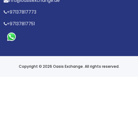
info@oasisexchange.ae
+97137817773
+97137817751
Copyright © 2026 Oasis Exchange. All rights reserved.