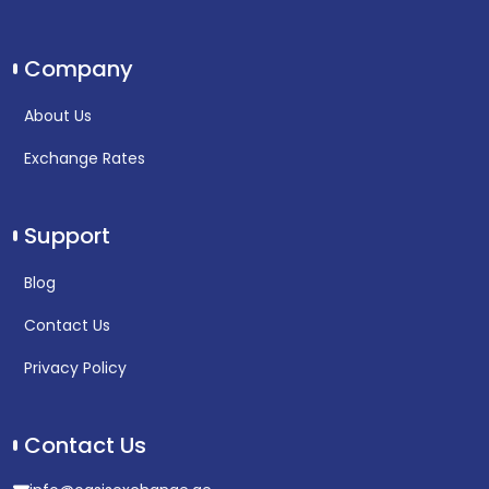
Company
About Us
Exchange Rates
Support
Blog
Contact Us
Privacy Policy
Contact Us