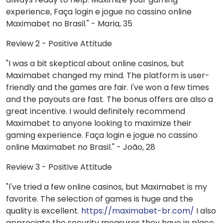
experience, Faça login e jogue no cassino online
Maximabet no Brasil." - Maria, 35
Review 2 - Positive Attitude
"I was a bit skeptical about online casinos, but
Maximabet changed my mind. The platform is user-
friendly and the games are fair. I've won a few times
and the payouts are fast. The bonus offers are also a
great incentive. I would definitely recommend
Maximabet to anyone looking to maximize their
gaming experience. Faça login e jogue no cassino
online Maximabet no Brasil." - João, 28
Review 3 - Positive Attitude
"I've tried a few online casinos, but Maximabet is my
favorite. The selection of games is huge and the
quality is excellent.
https://maximabet-br.com/
I also
appreciate the security measures they have in place.