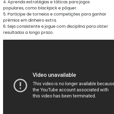
4. Aprenda estratégias e táticas para jogos
populares, como blackjack e pôquer.
5. Participe de torneios e competições para ganhar
prêmios em dinheiro extra.
6. Seja consistente e jogue com disciplina para obter
resultados a longo prazo.