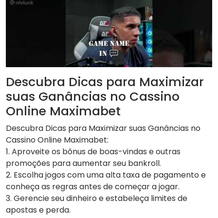
Descubra Dicas para Maximizar
suas Ganâncias no Cassino
Online Maximabet
Descubra Dicas para Maximizar suas Ganâncias no
Cassino Online Maximabet:
1. Aproveite os bônus de boas-vindas e outras
promoções para aumentar seu bankroll.
2. Escolha jogos com uma alta taxa de pagamento e
conheça as regras antes de começar a jogar.
3. Gerencie seu dinheiro e estabeleça limites de
apostas e perda.