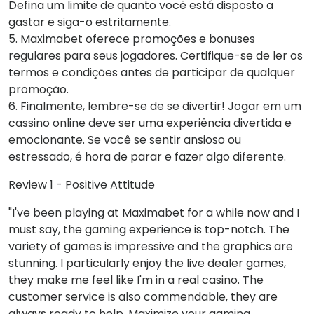
Defina um limite de quanto você está disposto a
gastar e siga-o estritamente.
5. Maximabet oferece promoções e bonuses
regulares para seus jogadores. Certifique-se de ler os
termos e condições antes de participar de qualquer
promoção.
6. Finalmente, lembre-se de se divertir! Jogar em um
cassino online deve ser uma experiência divertida e
emocionante. Se você se sentir ansioso ou
estressado, é hora de parar e fazer algo diferente.
Review 1 - Positive Attitude
"I've been playing at Maximabet for a while now and I
must say, the gaming experience is top-notch. The
variety of games is impressive and the graphics are
stunning. I particularly enjoy the live dealer games,
they make me feel like I'm in a real casino. The
customer service is also commendable, they are
always ready to help. Maximize your gaming