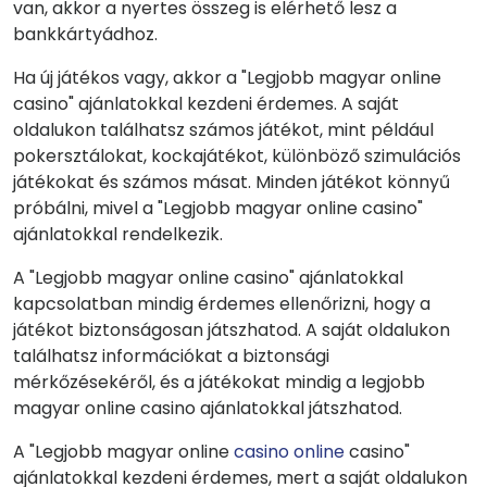
van, akkor a nyertes összeg is elérhető lesz a
bankkártyádhoz.
Ha új játékos vagy, akkor a "Legjobb magyar online
casino" ajánlatokkal kezdeni érdemes. A saját
oldalukon találhatsz számos játékot, mint például
pokersztálokat, kockajátékot, különböző szimulációs
játékokat és számos másat. Minden játékot könnyű
próbálni, mivel a "Legjobb magyar online casino"
ajánlatokkal rendelkezik.
A "Legjobb magyar online casino" ajánlatokkal
kapcsolatban mindig érdemes ellenőrizni, hogy a
játékot biztonságosan játszhatod. A saját oldalukon
találhatsz információkat a biztonsági
mérkőzésekéről, és a játékokat mindig a legjobb
magyar online casino ajánlatokkal játszhatod.
A "Legjobb magyar online
casino online
casino"
ajánlatokkal kezdeni érdemes, mert a saját oldalukon