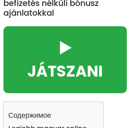
befizetés nélküli bónusz
ajánlatokkal
▶️
JÁTSZANI
Содержимое