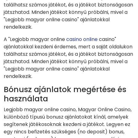
találhatsz számos játékot, és a játékot biztonságosan
játszhatod. Minden játékot könnyű próbálni, mivel a
"Legjobb magyar online casino" ajánlatokkal
rendelkezik.
A "Legjobb magyar online
casino online
casino"
ajánlatokkal kezdeni érdemes, mert a saját oldalukon
találhatsz számos játékot, és a játékot biztonságosan
játszhatod. Minden játékot könnyű próbálni, mivel a
"Legjobb magyar online casino" ajánlatokkal
rendelkezik.
Bónusz ajánlatok megértése és
használata
Legjobb magyar online casino, Magyar Online Casino,
különböző típusú bonusz ajánlatokat kínál, amelyek
segítenek játékosoknak kezdeni a játékot. Legyen ez
egy nincs befizetés szükséges (no deposit) bonus,