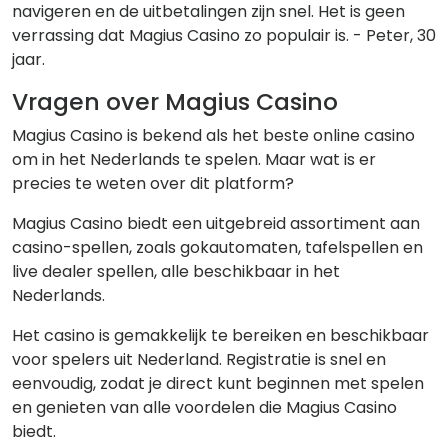
navigeren en de uitbetalingen zijn snel. Het is geen
verrassing dat Magius Casino zo populair is. - Peter, 30
jaar.
Vragen over Magius Casino
Magius Casino is bekend als het beste online casino
om in het Nederlands te spelen. Maar wat is er
precies te weten over dit platform?
Magius Casino biedt een uitgebreid assortiment aan
casino-spellen, zoals gokautomaten, tafelspellen en
live dealer spellen, alle beschikbaar in het
Nederlands.
Het casino is gemakkelijk te bereiken en beschikbaar
voor spelers uit Nederland. Registratie is snel en
eenvoudig, zodat je direct kunt beginnen met spelen
en genieten van alle voordelen die Magius Casino
biedt.