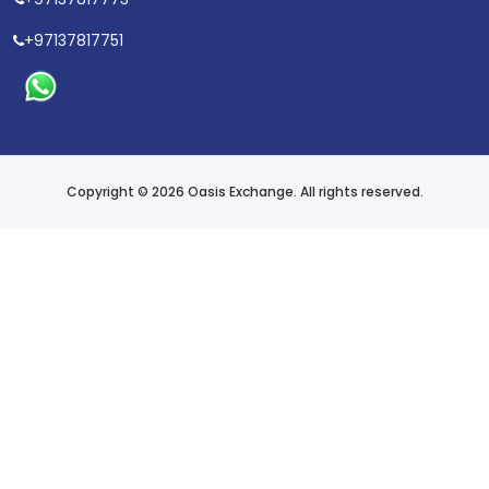
+97137817751
Copyright © 2026 Oasis Exchange. All rights reserved.