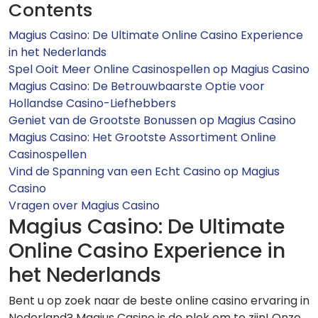
Contents
Magius Casino: De Ultimate Online Casino Experience
in het Nederlands
Spel Ooit Meer Online Casinospellen op Magius Casino
Magius Casino: De Betrouwbaarste Optie voor
Hollandse Casino-Liefhebbers
Geniet van de Grootste Bonussen op Magius Casino
Magius Casino: Het Grootste Assortiment Online
Casinospellen
Vind de Spanning van een Echt Casino op Magius
Casino
Vragen over Magius Casino
Magius Casino: De Ultimate
Online Casino Experience in
het Nederlands
Bent u op zoek naar de beste online casino ervaring in
Nederland? Magius Casino is de plek om te zijn! Onze