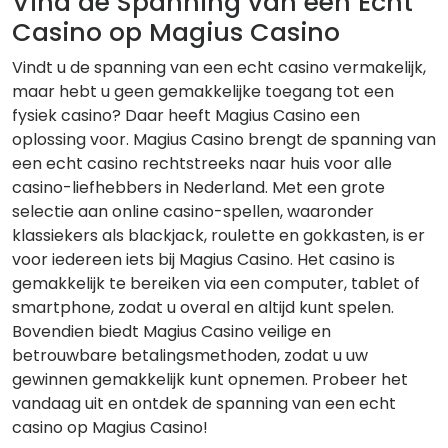
Vind de Spanning van een Echt
Casino op Magius Casino
Vindt u de spanning van een echt casino vermakelijk,
maar hebt u geen gemakkelijke toegang tot een
fysiek casino? Daar heeft Magius Casino een
oplossing voor. Magius Casino brengt de spanning van
een echt casino rechtstreeks naar huis voor alle
casino-liefhebbers in Nederland. Met een grote
selectie aan online casino-spellen, waaronder
klassiekers als blackjack, roulette en gokkasten, is er
voor iedereen iets bij Magius Casino. Het casino is
gemakkelijk te bereiken via een computer, tablet of
smartphone, zodat u overal en altijd kunt spelen.
Bovendien biedt Magius Casino veilige en
betrouwbare betalingsmethoden, zodat u uw
gewinnen gemakkelijk kunt opnemen. Probeer het
vandaag uit en ontdek de spanning van een echt
casino op Magius Casino!