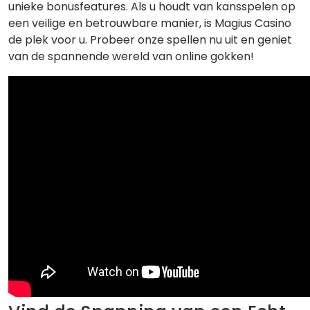
unieke bonusfeatures. Als u houdt van kansspelen op
een veilige en betrouwbare manier, is Magius Casino
de plek voor u. Probeer onze spellen nu uit en geniet
van de spannende wereld van online gokken!