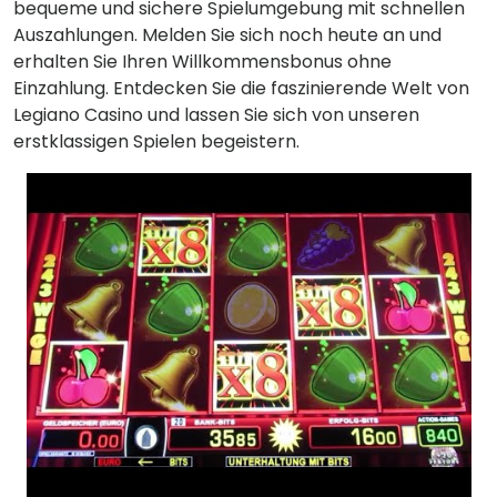
bequeme und sichere Spielumgebung mit schnellen
Auszahlungen. Melden Sie sich noch heute an und
erhalten Sie Ihren Willkommensbonus ohne
Einzahlung. Entdecken Sie die faszinierende Welt von
Legiano Casino und lassen Sie sich von unseren
erstklassigen Spielen begeistern.