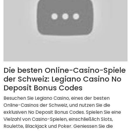
Die besten Online-Casino-Spiele
der Schweiz: Legiano Casino No
Deposit Bonus Codes
Besuchen Sie Legiano Casino, eines der besten
Online-Casinos der Schweiz, und nutzen Sie die
exklusiven No Deposit Bonus Codes. Spielen Sie eine
Vielzahl von Casino-Spielen, einschließlich Slots,
Roulette, Blackjack und Poker. Geniessen Sie die