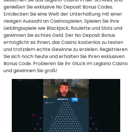
genießen Sie exklusive No Deposit Bonus Codes.
Entdecken Sie eine Welt der Unterhaltung mit einer
riesigen Auswahl an Casinospielen. Spielen Sie Ihre
Lieblingsspiele wie Blackjack, Roulette und Slots und
gewinnen Sie echtes Geld. Der No Deposit Bonus
ermöglicht es Ihnen, das Casino kostenlos zu testen
und trotzdem echte Gewinne zu erzielen. Registrieren
Sie sich noch heute und erhalten Sie Ihren exklusiven
Bonus Code. Probieren Sie Ihr Glück im Legiano Casino
und gewinnen Sie groß!