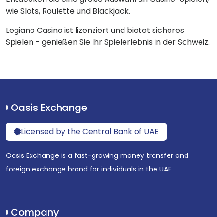
wie Slots, Roulette und Blackjack.
Legiano Casino ist lizenziert und bietet sicheres
Spielen - genießen Sie Ihr Spielerlebnis in der Schweiz.
Oasis Exchange
Licensed by the Central Bank of UAE
Oasis Exchange is a fast-growing money transfer and
foreign exchange brand for individuals in the UAE.
Company