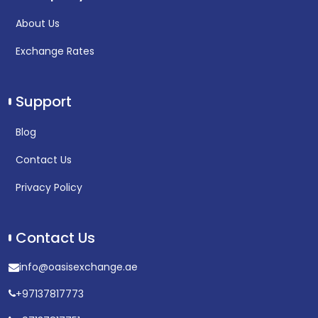
About Us
Exchange Rates
Support
Blog
Contact Us
Privacy Policy
Contact Us
info@oasisexchange.ae
+97137817773