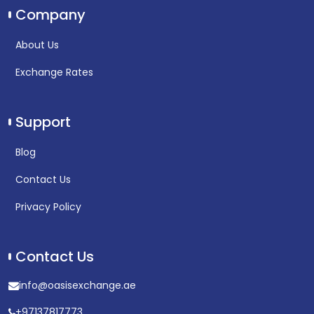
Company
About Us
Exchange Rates
Support
Blog
Contact Us
Privacy Policy
Contact Us
info@oasisexchange.ae
+97137817773