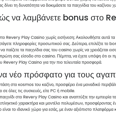
 δίνει τη δυνατότητα να δοκιμάσετε τα παιχνίδια του καζίνου χ
Πώς να λαμβάνετε bonus στο R
στο Revery Play Casino χωρίς εισήνεση; Ακολουθήστε αυτά τα
σάγετε πληροφορίες προσωπικού σας. Δεύτερα, επιλέξτε το bon
τε να παίζετε τα παιχνίδια σας του casino χωρίς να χρειάζεται
πρώτη σας είσοδο στο casino. Πέμπτα, να έχετε υπόψη ότι οι
ου Revery Play Casino για την πιο τελευταία προσφορά.
α νέο πρόσφατο για τους αγαπη
άση στο κosmos του καζίνο, προσφέρει ένα μοναδικό περιβά
ο σε όλες τις συσκευές, είτε PC ή mobile.
παιχνίδι στο Revery Play Casino και αναπτύξτε την εμπειρία το
κπληκτικό χαρακτήρα και μοντέλο πολυμέσων, προσφέροντας έν
o είναι το ιδανικό χώρο για εσάς, με έναν αξιόπιστο πλατφόρμ