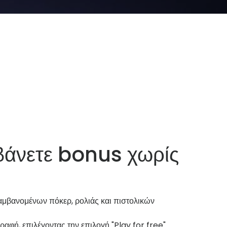
μβάνετε bonus χωρίς
λαμβανομένων πόκερ, ρολιάς και πιστολικών
αφή, επιλέγοντας την επιλογή "Play for free"