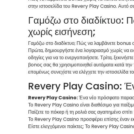
στην ιστοσελίδα του Revery Play Casino. Αυτό σας
Γαμόζω στο διαδίκτυο: 
χωρίς εισήνεση;
Γαμόζω στο διαδίκτυο; Πώς να λαμβάνετε bonus 
Πρώτα, δημιουργήστε ένα λογαριασμό χωρίς να ει
οδηγίες για να το ενεργοποιήσετε. Τρίτα, ξεκινήσ
βonoς σας θα χρησιμοποιηθεί αυτόματα κατά την 
επομένως συνεχίστε να ελέγχετε την ιστοσελίδα τ
Revery Play Casino: Έν
Revery Play Casino:
Ένα νέο πρόσφατο παραστ
Το Revery Play Casino είναι διαθέσιμο για παίξιμ
Παίζετε το πόκер ή τη ρολιά σας αγαπημένο σπίτι 
Το Revery Play Casino προσφέρει επίσης έναν ε
Είστε ελεγχόμενοι παίκτες; Το Revery Play Casin