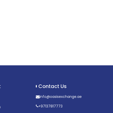
t
Contact Us
info@oasisexchange.ae
+97137817773
s