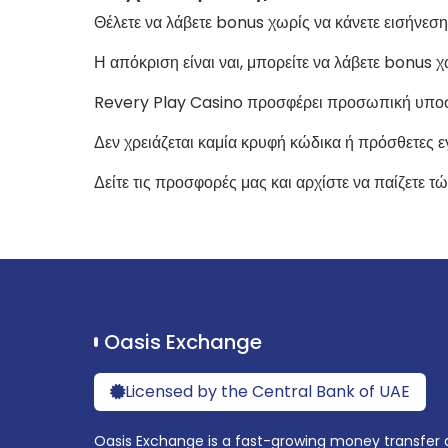
Θέλετε να λάβετε bonus χωρίς να κάνετε εισήνεσ
Η απόκριση είναι ναι, μπορείτε να λάβετε bonus χ
Revery Play Casino προσφέρει προσωπική υποσ
Δεν χρειάζεται καμία κρυφή κώδικα ή πρόσθετες ε
Δείτε τις προσφορές μας και αρχίστε να παίζετε 
Oasis Exchange
Licensed by the Central Bank of UAE
Oasis Exchange is a fast-growing money transfer 