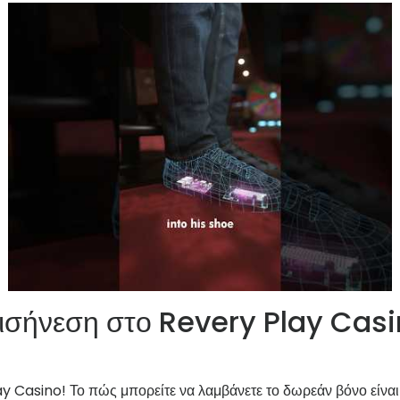
εισήνεση στο Revery Play Casi
ay Casino! Το πώς μπορείτε να λαμβάνετε το δωρεάν βόνο είναι