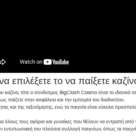
α επιλέξετε το να παίξετε καζίν
υ καζίνο, τότε ο σύνδεσμος BigClash Casino είναι το ιδανικό σ
ς παίζετε στην ασφάλεια και την εμπειρία του διαδικτύου.
ητας και της ταξινόμησης, ενώ τα παιγνία είναι εύκολα προσπε
για όλους τους αγόρια και γυναίκες που θέλουν να εντραπή από 
ην εντυπωσιακή του πλούσια συλλογή παιγνίων, όπως τα παιχνίδι