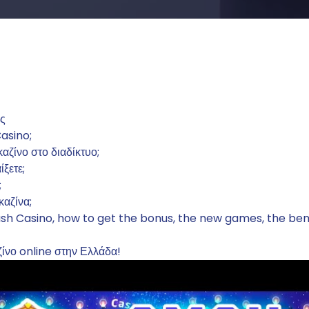
ας
Casino;
καζίνο στο διαδίκτυο;
ξετε;
;
καζίνα;
sh Casino, how to get the bonus, the new games, the benef
ίνο online στην Ελλάδα!