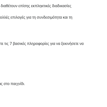
διαθέτουν επίσης εκπληκτικές διαδικασίες
ολλές επιλογές για τη συνδεσιμότητα και τη
;
ε τις 7 βασικές πληροφορίες για να ξεκινήσετε να
ς στο παιχνίδι.