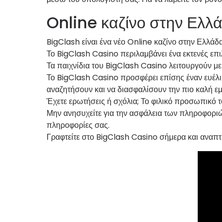
Online καζίνο στην Ελλά
BigClash είναι ένα νέο Online καζίνο στην Ελλά
Το BigClash Casino περιλαμβάνει ένα εκτενές επ
Τα παιχνίδια του BigClash Casino λειτουργούν με
Το BigClash Casino προσφέρει επίσης έναν ευέλικ
αναζητήσουν και να διασφαλίσουν την πιο καλή εμ
Έχετε ερωτήσεις ή σχόλια; Το φιλικό προσωπικό τ
Μην ανησυχείτε για την ασφάλεια των πληροφοριών
πληροφορίες σας.
Γραφτείτε στο BigClash Casino σήμερα και αναπτ