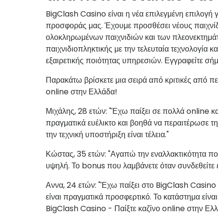
BigClash Casino είναι η νέα επιλεγμένη επιλογή γ
προσφοράς μας. Έχουμε προσθέσει νέους παιχνίδ
ολοκληρωμένων παιχνιδιών και των πλεονεκτημάτω
παιχνιδιοπληκτικής με την τελευταία τεχνολογία 
εξαιρετικής ποιότητας υπηρεσιών. Εγγραφείτε σήμ
Παρακάτω βρίσκετε μια σειρά από κριτικές από π
online στην Ελλάδα!
Μιχάλης, 28 ετών: "Έχω παίξει σε πολλά online κα
πραγματικά ευέλικτο και βοηθά να περαιτέρωσε τη
την τεχνική υποστήριξη είναι τέλεια."
Κώστας, 35 ετών: "Αγαπώ την εναλλακτικότητα που
υψηλή. Το bonus που λαμβάνετε όταν συνδεθείτε ε
Αννα, 24 ετών: "Έχω παίξει στο BigClash Casino τ
είναι πραγματικά προσφερτικό. Το κατάστημα είνα
BigClash Casino - Παίξτε καζίνο online στην Ελλ