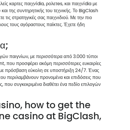
ς καρτες παιχνídia, ρολετes, και παιχνídia με
 και της συντηρητικής του τεχνικής. Το BigClash
τις στρατηγικές σας παιχνιδιού. Με την πιο
λους τους αγόραστους παίκτες. Έχετε ήδη
α;
ογών παιγνίων, με περισσότερα από 3.000 τύποι
nt, που προσφέρει ακόμη περισσότερες ευκαιρίες
, με πρόσβαση εύκολη σε υποστήριξη 24/7. Ένας
που περιλαμβάνουν προνομένα και επιδόσεις που
ς, που συγκεκριμένα διαθέτει ένα πεδίο επιλογών
sino, how to get the
ne casino at BigClash,