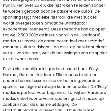
hun kuiken over 25 drukke rijstroken te leiden zonder
te worden geraakt door de passerende auto's. De
spanning stijgt met elke rijstrook die met succes
wordt overgestoken, omdat de winstfactor
exponentieel toeneemt. Deze toename kan oplopen
tot wel 2.500.000x de inzet, vooral in de 'Hardcore'
modus. Dit maakt de game potentieel zeer lucratief,
maar ook uiterst riskant. Een misstap betekent direct
verlies van de inzet, wat de beslissingen van de speler
extra zwaar maakt.
Er zijn vier moeilijkheidsgraden beschikbaar: Easy,
Normal, Hard en Hardcore. Elke modus biedt een
andere balans tussen risico en beloning, waardoor
spelers hun eigen strategie kunnen bepalen. De ‘Easy’
modus is perfect voor beginners, terwijl de ‘Hardcore’
modus enkel voor ervaren spelers geschikt is die op
zoek zijn naar de ultieme uitdaging. De
startmultiplicator varieert van 1,02x in de ‘Easy’