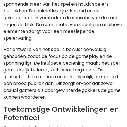
spannende sfeer van het spel en houdt spelers
betrokken. De animaties zijn vloeiend en de
geluidseffecten versterken de sensatie van de race
tegen de klok. De combinatie van visuele en auditieve
elementen zorgt voor een meeslepende
spelervaring.
Het ontwerp van het spel is bewust eenvoudig
gehouden, zodat de focus op de gameplay en de
spanning ligt. De intuïtieve bediening maakt het spel
gemakkelijk te leren, zelfs voor beginners. De
grafische stijl is modern en aantrekkelijk, en spreekt
een breed publiek aan. Dit zorgt ervoor dat zowel
casual gamers als doorgewinterde gokkers de game
kunnen waarderen.
Toekomstige Ontwikkelingen en
Potentieel