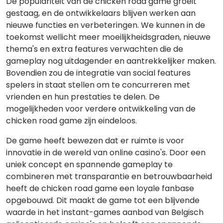
De populariteit van de chicken road game groeit
gestaag, en de ontwikkelaars blijven werken aan
nieuwe functies en verbeteringen. We kunnen in de
toekomst wellicht meer moeilijkheidsgraden, nieuwe
thema's en extra features verwachten die de
gameplay nog uitdagender en aantrekkelijker maken.
Bovendien zou de integratie van social features
spelers in staat stellen om te concurreren met
vrienden en hun prestaties te delen. De
mogelijkheden voor verdere ontwikkeling van de
chicken road game zijn eindeloos.
De game heeft bewezen dat er ruimte is voor
innovatie in de wereld van online casino's. Door een
uniek concept en spannende gameplay te
combineren met transparantie en betrouwbaarheid
heeft de chicken road game een loyale fanbase
opgebouwd. Dit maakt de game tot een blijvende
waarde in het instant-games aanbod van Belgisch