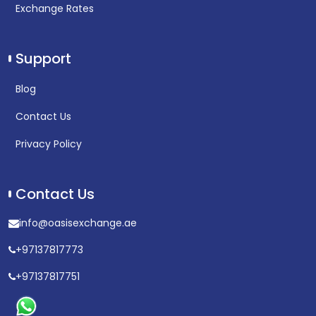
Exchange Rates
Support
Blog
Contact Us
Privacy Policy
Contact Us
info@oasisexchange.ae
+97137817773
+97137817751