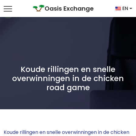
Skip to content
Oasis Exchange
EN
Main Navigation
Koude rillingen en snelle
overwinningen in de chicken
road game
Koude rillingen en snelle overwinningen in de chicken