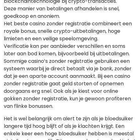
blockchaintechnologie bij crypto-transacties.
Deze manier van betalingen afhandelen is snel,
goedkoop en anoniem.
Het beste casino zonder registratie combineert een
royale bonus, snelle crypto-uitbetalingen, hoge
limieten en een veilige speelomgeving.
Verificatie kan per aanbieder verschillen en soms
later aan bod komen, bijvoorbeeld bij uitbetalingen.
Sommige casino’s zonder registratie gebruiken een
systeem waarbij je direct betaalt via je bank, zonder
dat je een aparte account aanmaakt. Bij een casino
zonder registratie gaat geld storten of opnemen
doorgaans erg snel. Ook als je kiest voor online
gokken zonder registratie, kun je gewoon profiteren
van flinke bonussen.
Het is wel belangrijk om alert te zijn als je bloedsuiker
langere tijd hoog blijft of als je klachten krijgt. Een
enkele keer een hoge bloedsuiker hebben is meestal