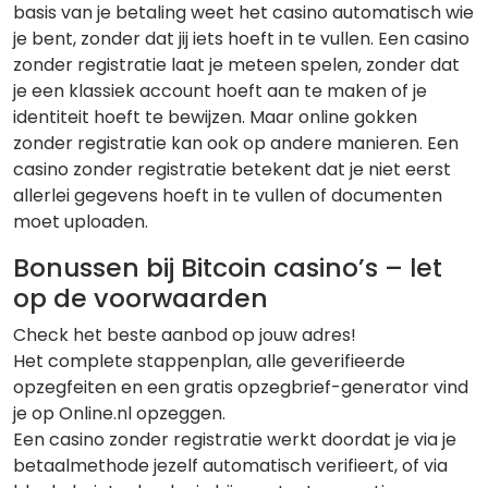
basis van je betaling weet het casino automatisch wie
je bent, zonder dat jij iets hoeft in te vullen. Een casino
zonder registratie laat je meteen spelen, zonder dat
je een klassiek account hoeft aan te maken of je
identiteit hoeft te bewijzen. Maar online gokken
zonder registratie kan ook op andere manieren. Een
casino zonder registratie betekent dat je niet eerst
allerlei gegevens hoeft in te vullen of documenten
moet uploaden.
Bonussen bij Bitcoin casino’s – let
op de voorwaarden
Check het beste aanbod op jouw adres!
Het complete stappenplan, alle geverifieerde
opzegfeiten en een gratis opzegbrief-generator vind
je op Online.nl opzeggen.
Een casino zonder registratie werkt doordat je via je
betaalmethode jezelf automatisch verifieert, of via