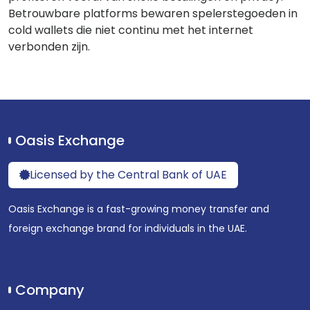
Betrouwbare platforms bewaren spelerstegoeden in
cold wallets die niet continu met het internet
verbonden zijn.
Oasis Exchange
Licensed by the Central Bank of UAE
Oasis Exchange is a fast-growing money transfer and
foreign exchange brand for individuals in the UAE.
Company