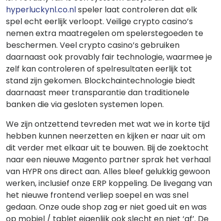
hyperluckynl.co.nl
speler laat controleren dat elk
spel echt eerlijk verloopt. Veilige crypto casino’s
nemen extra maatregelen om spelerstegoeden te
beschermen. Veel crypto casino’s gebruiken
daarnaast ook provably fair technologie, waarmee je
zelf kan controleren of spelresultaten eerlijk tot
stand zijn gekomen. Blockchaintechnologie biedt
daarnaast meer transparantie dan traditionele
banken die via gesloten systemen lopen.
We zijn ontzettend tevreden met wat we in korte tijd
hebben kunnen neerzetten en kijken er naar uit om
dit verder met elkaar uit te bouwen. Bij de zoektocht
naar een nieuwe Magento partner sprak het verhaal
van HYPR ons direct aan. Alles bleef gelukkig gewoon
werken, inclusief onze ERP koppeling. De livegang van
het nieuwe frontend verliep soepel en was snel
gedaan. Onze oude shop zag er niet goed uit en was
op mobiel / tablet eigenlijk ook slecht en niet ‘af’. De