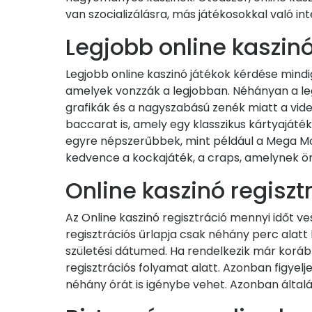
van szocializálásra, más játékosokkal való int
Legjobb online kaszin
Legjobb online kaszinó játékok kérdése mindi
amelyek vonzzák a legjobban. Néhányan a leg
grafikák és a nagyszabású zenék miatt a vid
baccarat is, amely egy klasszikus kártyajáté
egyre népszerűbbek, mint például a Mega Moo
kedvence a kockajáték, a craps, amelynek ör
Online kaszinó regiszt
Az Online kaszinó regisztráció mennyi időt v
regisztrációs űrlapja csak néhány perc alatt
születési dátumed. Ha rendelkezik már korább
regisztrációs folyamat alatt. Azonban figyelj
néhány órát is igénybe vehet. Azonban általá