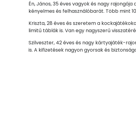
Én, János, 35 éves vagyok és nagy rajongója 
kényelmes és felhasználóbarát. Több mint 10
Kriszta, 28 éves és szeretem a kockajátékok
limitű táblák is. Van egy nagyszerű visszatéré
Szilveszter, 42 éves és nagy kártyajáték-raj
is. A kifizetések nagyon gyorsak és biztonsá