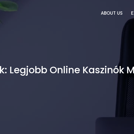
ABOUT US
E
k: Legjobb Online Kaszinók 