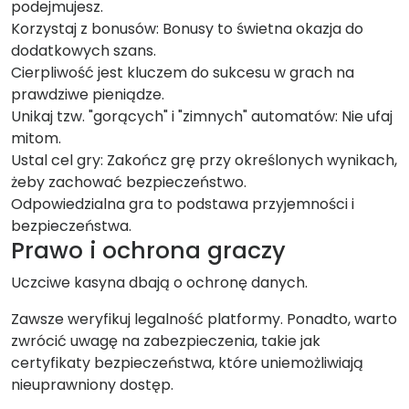
podejmujesz.
Korzystaj z bonusów: Bonusy to świetna okazja do
dodatkowych szans.
Cierpliwość jest kluczem do sukcesu w grach na
prawdziwe pieniądze.
Unikaj tzw. "gorących" i "zimnych" automatów: Nie ufaj
mitom.
Ustal cel gry: Zakończ grę przy określonych wynikach,
żeby zachować bezpieczeństwo.
Odpowiedzialna gra to podstawa przyjemności i
bezpieczeństwa.
Prawo i ochrona graczy
Uczciwe kasyna dbają o ochronę danych.
Zawsze weryfikuj legalność platformy. Ponadto, warto
zwrócić uwagę na zabezpieczenia, takie jak
certyfikaty bezpieczeństwa, które uniemożliwiają
nieuprawniony dostęp.