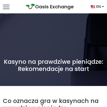
Skip to content
Oasis Exchange
EN
Main Navigation
Kasyno na prawdziwe pieniądze:
Rekomendacje na start
Co oznacza gra w kasynach na