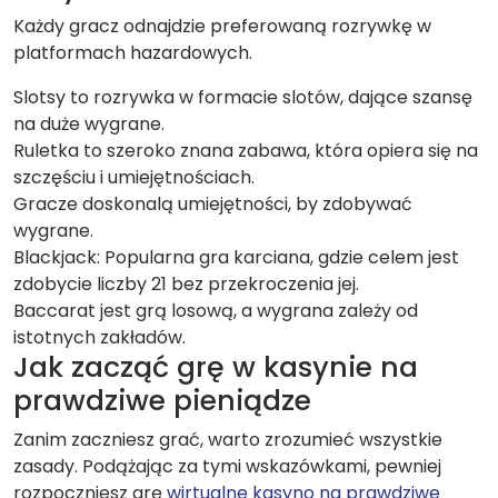
Każdy gracz odnajdzie preferowaną rozrywkę w
platformach hazardowych.
Slotsy to rozrywka w formacie slotów, dające szansę
na duże wygrane.
Ruletka to szeroko znana zabawa, która opiera się na
szczęściu i umiejętnościach.
Gracze doskonalą umiejętności, by zdobywać
wygrane.
Blackjack: Popularna gra karciana, gdzie celem jest
zdobycie liczby 21 bez przekroczenia jej.
Baccarat jest grą losową, a wygrana zależy od
istotnych zakładów.
Jak zacząć grę w kasynie na
prawdziwe pieniądze
Zanim zaczniesz grać, warto zrozumieć wszystkie
zasady. Podążając za tymi wskazówkami, pewniej
rozpoczniesz grę
wirtualne kasyno na prawdziwe