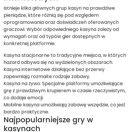
Istnieje kilka głównych grup kasyn na prawdziwe
pieniądze, które różnią się pod względem
oprogramowania oraz doświadczeń oferowanych
graczowi. Wybór odpowiedniego kasyna zależy od
wymagań oraz od typów gier dostępnych w
konkretnej platformie.
Kasyna stacjonarne to tradycyjne miejsca, w których
hazard odbywa się na wydzielonych obszarach.
Kasyna internetowe działające bez przerwy
zapewniają rozmaite rodzaje zabawy.
Kasyna na żywo: Specjalne platformy umożliwiające
grę z prawdziwym krupierem w czasie rzeczywistym,
co dodaje emocji.
Mobilne kasyna umożliwiają zabawę wszędzie, co jest
bardzo praktyczne.
Najpopularniejsze gry w
kasynach