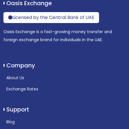
Oasis Exchange
Licensed by the Central Bank of UAE
Oasis Exchange is a fast-growing money transfer and
foreign exchange brand for individuals in the UAE.
Company
About Us
Exchange Rates
Support
Blog