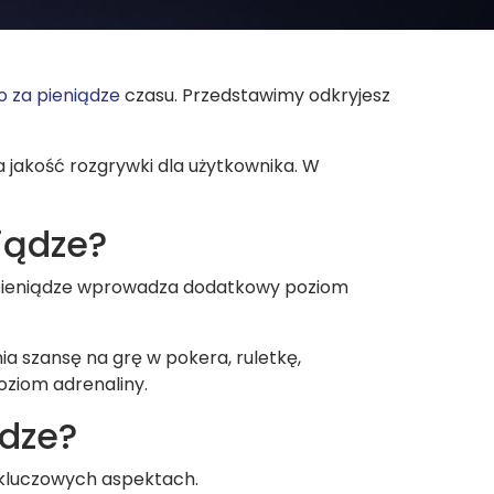
o za pieniądze
czasu. Przedstawimy odkryjesz
jakość rozgrywki dla użytkownika. W
iądze?
e pieniądze wprowadza dodatkowy poziom
a szansę na grę w pokera, ruletkę,
poziom adrenaliny.
ądze?
 kluczowych aspektach.