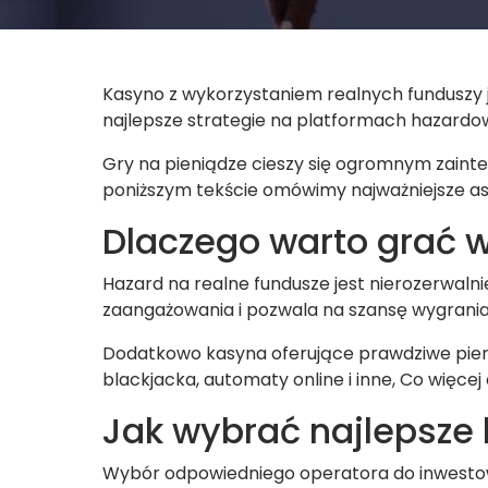
Kasyno z wykorzystaniem realnych fundusz
najlepsze strategie na platformach hazardow
Gry na pieniądze cieszy się ogromnym zaint
poniższym tekście omówimy najważniejsze as
Dlaczego warto grać 
Hazard na realne fundusze jest nierozerwal
zaangażowania i pozwala na szansę wygrani
Dodatkowo kasyna oferujące prawdziwe pienią
blackjacka, automaty online i inne, Co więcej
Jak wybrać najlepsze
Wybór odpowiedniego operatora do inwestowa