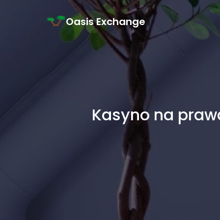
Skip to content
Oasis Exchange
Main Navigation
Kasyno na prawd