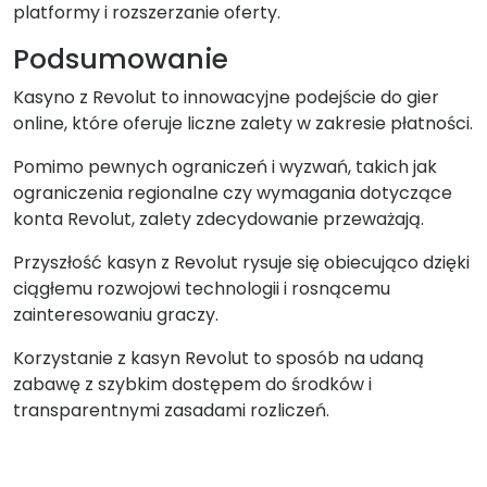
platformy i rozszerzanie oferty.
Podsumowanie
Kasyno z Revolut to innowacyjne podejście do gier
online, które oferuje liczne zalety w zakresie płatności.
Pomimo pewnych ograniczeń i wyzwań, takich jak
ograniczenia regionalne czy wymagania dotyczące
konta Revolut, zalety zdecydowanie przeważają.
Przyszłość kasyn z Revolut rysuje się obiecująco dzięki
ciągłemu rozwojowi technologii i rosnącemu
zainteresowaniu graczy.
Korzystanie z kasyn Revolut to sposób na udaną
zabawę z szybkim dostępem do środków i
transparentnymi zasadami rozliczeń.