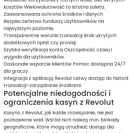
kosztów Wielowalutowość to istotna zaleta.
Zaawansowana ochrona środków i danych
Bezpieczeństwo funduszy użytkowników na
najwyższym poziomie.
Transparentne warunki transakcji Brak ukrytych
dodatkowych opłat czy provizji.
Szybka weryfikacja konta Oszczędność czasu i
wygoda dla użytkowników.
Doskonałe wsparcie klientów Pomoc dostępna 24/7
dla graczy.
Integracja z aplikacją Revolut Łatwy dostęp do historii
transakcji i zarządzanie środkami.
Potencjalne niedogodności i
ograniczenia kasyn z Revolut
Kasyno z Revolut, jak każde rozwiązanie, nie jest
pozbawione wad. Wśród nich należą m.in. blokady
geograficzne, które mogą utrudniać dostęp dla