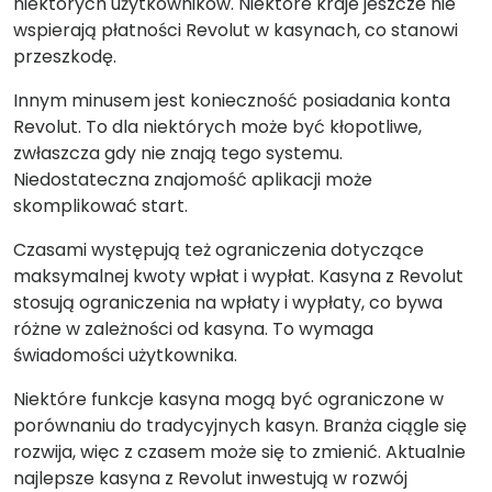
niektórych użytkowników. Niektóre kraje jeszcze nie
wspierają płatności Revolut w kasynach, co stanowi
przeszkodę.
Innym minusem jest konieczność posiadania konta
Revolut. To dla niektórych może być kłopotliwe,
zwłaszcza gdy nie znają tego systemu.
Niedostateczna znajomość aplikacji może
skomplikować start.
Czasami występują też ograniczenia dotyczące
maksymalnej kwoty wpłat i wypłat. Kasyna z Revolut
stosują ograniczenia na wpłaty i wypłaty, co bywa
różne w zależności od kasyna. To wymaga
świadomości użytkownika.
Niektóre funkcje kasyna mogą być ograniczone w
porównaniu do tradycyjnych kasyn. Branża ciągle się
rozwija, więc z czasem może się to zmienić. Aktualnie
najlepsze kasyna z Revolut inwestują w rozwój