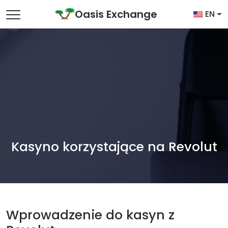
Skip to content
Oasis Exchange
EN
Main Navigation
Kasyno korzystające na Revolut
Wprowadzenie do kasyn z