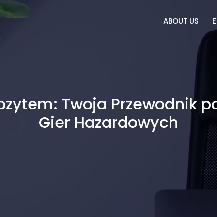
ABOUT US
E
ozytem: Twoja Przewodnik p
Gier Hazardowych