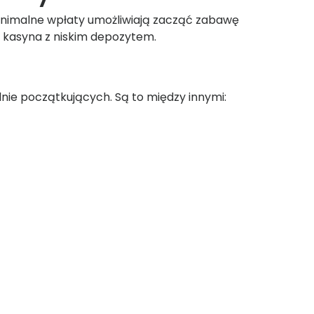
inimalne wpłaty umożliwiają zacząć zabawę
 kasyna z niskim depozytem.
lnie początkujących. Są to między innymi: