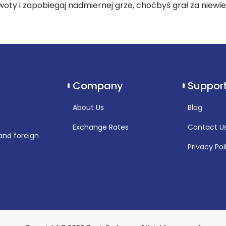
oty i zapobiegaj nadmiernej grze, choćbyś grał za niewie
Company
Suppor
About Us
Blog
Exchange Rates
Contact U
and foreign
Privacy Pol