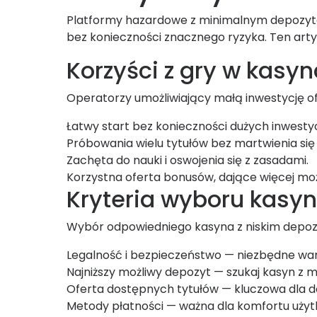
Platformy hazardowe z minimalnym depozytem
bez konieczności znacznego ryzyka. Ten art
Korzyści z gry w kasy
Operatorzy umożliwiający małą inwestycję ofe
Łatwy start bez konieczności dużych inwestycj
Próbowania wielu tytułów bez martwienia się 
Zachęta do nauki i oswojenia się z zasadami.
Korzystna oferta bonusów, dające więcej moż
Kryteria wyboru kas
Wybór odpowiedniego kasyna z niskim depozy
Legalność i bezpieczeństwo — niezbędne war
Najniższy możliwy depozyt — szukaj kasyn z 
Oferta dostępnych tytułów — kluczowa dla d
Metody płatności — ważna dla komfortu użyt