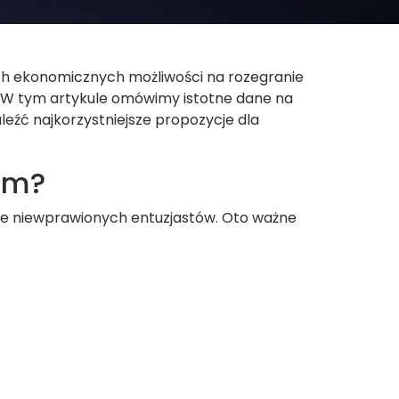
ch ekonomicznych możliwości na rozegranie
h. W tym artykule omówimy istotne dane na
eźć najkorzystniejsze propozycje dla
em?
nie niewprawionych entuzjastów. Oto ważne