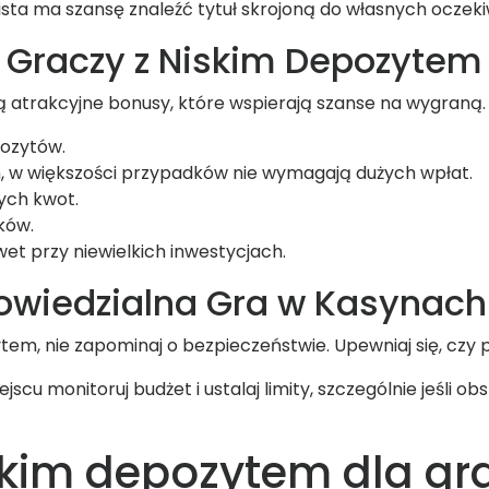
sta ma szansę znaleźć tytuł skrojoną do własnych oczeki
a Graczy z Niskim Depozytem
ją atrakcyjne bonusy, które wspierają szanse na wygraną.
ozytów.
 w większości przypadków nie wymagają dużych wpłat.
ych kwot.
ków.
wet przy niewielkich inwestycjach.
owiedzialna Gra w Kasynach
em, nie zapominaj o bezpieczeństwie. Upewniaj się, czy p
scu monitoruj budżet i ustalaj limity, szczególnie jeśli 
iskim depozytem dla gr