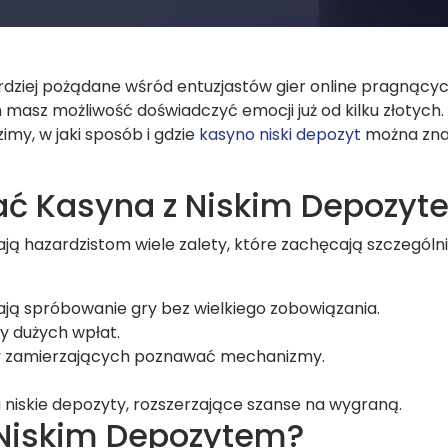
rdziej pożądane wśród entuzjastów gier online pragnący
h masz możliwość doświadczyć emocji już od kilku złotyc
my, w jaki sposób i gdzie
kasyno niski depozyt
można znal
ać Kasyna z Niskim Depozyt
ją hazardzistom wiele zalety, które zachęcają szczegól
ają spróbowanie gry bez wielkiego zobowiązania.
y dużych wpłat.
zy zamierzających poznawać mechanizmy.
niskie depozyty, rozszerzające szanse na wygraną.
 Niskim Depozytem?