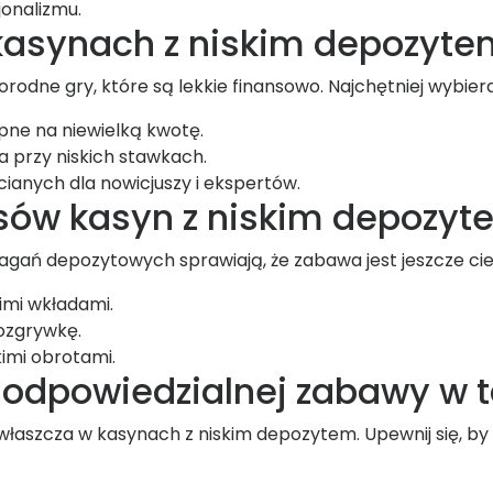
jonalizmu.
 kasynach z niskim depozyte
odne gry, które są lekkie finansowo. Najchętniej wybiera
pne na niewielką kwotę.
 przy niskich stawkach.
ianych dla nowicjuszy i ekspertów.
usów kasyn z niskim depozyt
ań depozytowych sprawiają, że zabawa jest jeszcze ci
imi wkładami.
ozgrywkę.
kimi obrotami.
odpowiedzialnej zabawy w 
właszcza w kasynach z niskim depozytem. Upewnij się, by