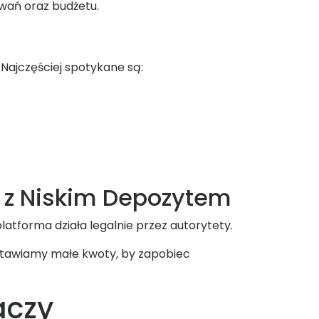
wań oraz budżetu.
 Najczęściej spotykane są:
 z Niskim Depozytem
latforma działa legalnie przez autorytety.
obstawiamy małe kwoty, by zapobiec
aczy