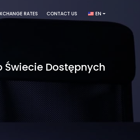
EN
XCHANGE RATES
CONTACT US
o Świecie Dostępnych