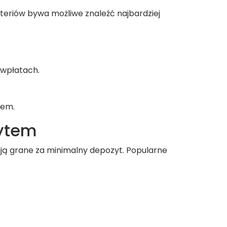
yteriów bywa możliwe znaleźć najbardziej
 wpłatach.
dem.
zytem
ją grane za minimalny depozyt. Popularne
.