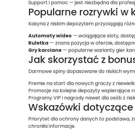
Support i pomoc — jest niezbędna dla profes
Popularne rozrywki w
Kasyna z niskim depozytem przyciągają różnor
Automaty wideo
— wciągające sloty, dostę
Ruletka
— znana pozycja w ofercie, dostępna
Gry karciane
— popularne warianty gier karc
Jak skorzystać z bon
Darmowe spiny dopasowane do niskich wymag
Premie na start dla nowych graczy z niewielk
Promocje na kolejne depozyty wspierające r
Programy VIP i nagrody nawet dla osób z nis
Wskazówki dotyczące 
Priorytet dla ochrony danych to podstawa, z
chroniła informacje.