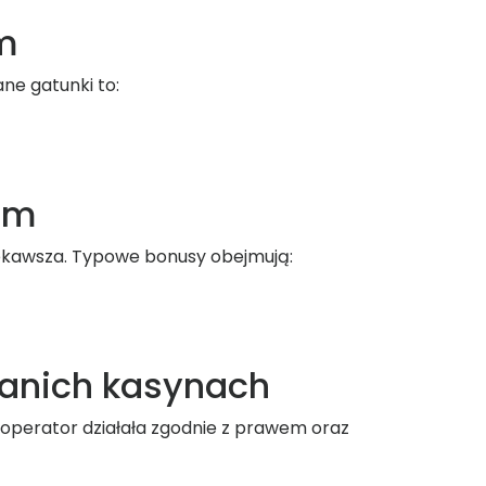
m
ne gatunki to:
em
ekawsza. Typowe bonusy obejmują:
tanich kasynach
 operator działała zgodnie z prawem oraz