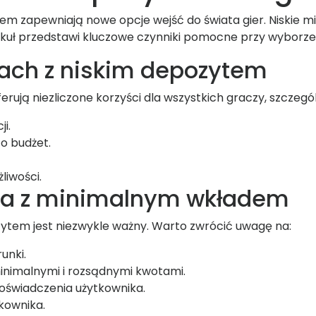
 zapewniają nowe opcje wejść do świata gier. Niskie m
ykuł przedstawi kluczowe czynniki pomocne przy wyborze
nach z niskim depozytem
rują niezliczone korzyści dla wszystkich graczy, szczegó
i.
o budżet.
liwości.
yna z minimalnym wkładem
tem jest niezwykle ważny. Warto zwrócić uwagę na:
unki.
minimalnymi i rozsądnymi kwotami.
oświadczenia użytkownika.
kownika.